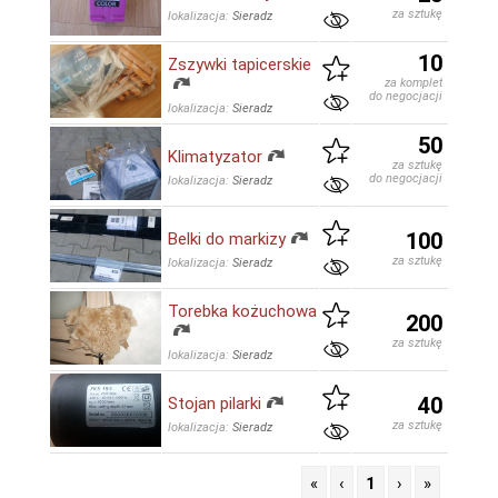
za sztukę
lokalizacja:
Sieradz
10
Zszywki tapicerskie
za komplet
do negocjacji
lokalizacja:
Sieradz
50
Klimatyzator
za sztukę
do negocjacji
lokalizacja:
Sieradz
100
Belki do markizy
za sztukę
lokalizacja:
Sieradz
Torebka kożuchowa
200
za sztukę
lokalizacja:
Sieradz
40
Stojan pilarki
za sztukę
lokalizacja:
Sieradz
«
‹
1
›
»