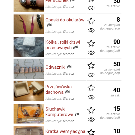
30
Pierścionek
za sztukę
lokalizacja:
Sieradz
8
Opaski do okularów
za komplet
do negocjacji
lokalizacja:
Sieradz
90
Kółka , rolki drzwi
przesuwnych
za sztukę
do negocjacji
lokalizacja:
Sieradz
50
Odważniki
za komplet
do negocjacji
lokalizacja:
Sieradz
Przejściówka
40
dachowa
za szt.
lokalizacja:
Sieradz
15
Słuchawki
komputerowe
za sztukę
do negocjacji
lokalizacja:
Sieradz
10
Kratka wentylacyjna