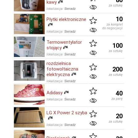
80
kawy
za sztukę
lokalizacja:
Sieradz
10
Płytki elektroniczne
za komplet
do negocjacji
lokalizacja:
Sieradz
Termowentylator
100
stojący
za sztukę
lokalizacja:
Sieradz
rozdzielnica
200
fotowoltaiczna
elektryczna
za sztukę
lokalizacja:
Sieradz
40
Adidasy
za parę
lokalizacja:
Sieradz
LG X Power 2 szyba
20
za sztukę
lokalizacja:
Sieradz