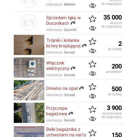
za grunt
do negocjacji
lokalizacja:
Małków
35 000
Sprzedam łąkę w
Dusznikach
za grunt
do negocjacji
lokalizacja:
Duszniki
Trójniki i kolanka
2
listwy kroplującej
za sztukę
lokalizacja:
Sieradz
Włącznik
200
elektryczny
za komplet
lokalizacja:
Sieradz
500
Drewno na opał
za sztukę
lokalizacja:
Sieradz
3 900
Przyczepa
bagażowa
za przyczepę
do negocjacji
lokalizacja:
Sieradz
Belki bagażnika z
150
uchwytami na narty