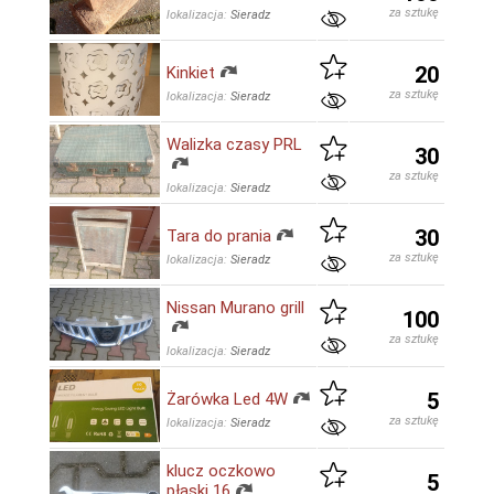
za sztukę
lokalizacja:
Sieradz
20
Kinkiet
za sztukę
lokalizacja:
Sieradz
Walizka czasy PRL
30
za sztukę
lokalizacja:
Sieradz
30
Tara do prania
za sztukę
lokalizacja:
Sieradz
Nissan Murano grill
100
za sztukę
lokalizacja:
Sieradz
5
Żarówka Led 4W
za sztukę
lokalizacja:
Sieradz
klucz oczkowo
5
płaski 16