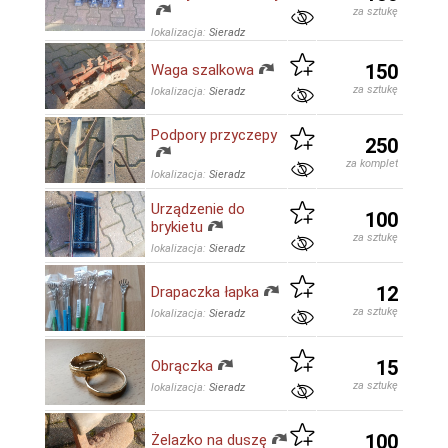
za sztukę
lokalizacja:
Sieradz
150
Waga szalkowa
za sztukę
lokalizacja:
Sieradz
Podpory przyczepy
250
za komplet
lokalizacja:
Sieradz
Urządzenie do
100
brykietu
za sztukę
lokalizacja:
Sieradz
12
Drapaczka łapka
za sztukę
lokalizacja:
Sieradz
15
Obrączka
za sztukę
lokalizacja:
Sieradz
100
Żelazko na duszę