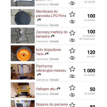
za sztukę
lokalizacja:
Sieradz
Membrana do
100
parowika LPG Prins
za sztukę
lokalizacja:
Sieradz
100
Zaczepy markizy do
kampera
za komplet
do negocjacji
lokalizacja:
Sieradz
koło dojazdowe
120
Yaris
za koło
lokalizacja:
Sieradz
Platforma
1 000
wibracyjna masażu
za sztukę
lokalizacja:
Sieradz
50
Halogen aku
za sztukę
lokalizacja:
Sieradz
Ekspres do parzenia