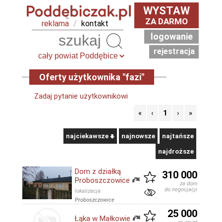
WYSTAW
ZA DARMO
reklama
/
kontakt
logowanie
Szukaj
rejestracja
Oferty użytkownika "fazi"
Zadaj pytanie użytkownikowi
«
‹
1
›
»
najciekawsze
najnowsze
najtańsze
najdroższe
Dom z działką
310 000
Proboszczowice
za dom
do negocjacji
lokalizacja:
Proboszczowice
25 000
Łąka w Małkowie