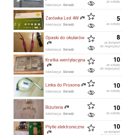
za sztukę
lokalizacja:
Sieradz
5
Żarówka Led 4W
za sztukę
lokalizacja:
Sieradz
8
Opaski do okularów
za komplet
do negocjacji
lokalizacja:
Sieradz
10
Kratka wentylacyjna
za sztukę
do negocjacji
lokalizacja:
Sieradz
10
Linka do Proxona
za sztukę
lokalizacja:
Sieradz
10
Biżuteria
za sztukę
lokalizacja:
Sieradz
10
Płytki elektroniczne
za komplet