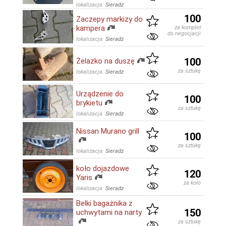
lokalizacja:
Sieradz
100
Zaczepy markizy do
kampera
za komplet
do negocjacji
lokalizacja:
Sieradz
100
Żelazko na duszę
za sztukę
lokalizacja:
Sieradz
Urządzenie do
100
brykietu
za sztukę
lokalizacja:
Sieradz
Nissan Murano grill
100
za sztukę
lokalizacja:
Sieradz
koło dojazdowe
120
Yaris
za koło
lokalizacja:
Sieradz
Belki bagażnika z
150
uchwytami na narty
za sztukę