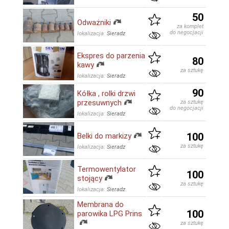
50
Odważniki
za komplet
do negocjacji
lokalizacja:
Sieradz
Ekspres do parzenia
80
kawy
za sztukę
lokalizacja:
Sieradz
90
Kółka , rolki drzwi
przesuwnych
za sztukę
do negocjacji
lokalizacja:
Sieradz
100
Belki do markizy
za sztukę
lokalizacja:
Sieradz
Termowentylator
100
stojący
za sztukę
lokalizacja:
Sieradz
Membrana do
100
parowika LPG Prins
za sztukę