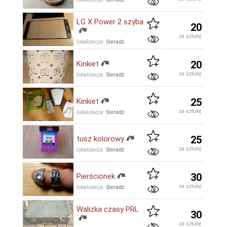
LG X Power 2 szyba
20
za sztukę
lokalizacja:
Sieradz
20
Kinkiet
za sztukę
lokalizacja:
Sieradz
25
Kinkiet
za sztukę
lokalizacja:
Sieradz
25
tusz kolorowy
za sztukę
lokalizacja:
Sieradz
30
Pierścionek
za sztukę
lokalizacja:
Sieradz
Walizka czasy PRL
30
za sztukę