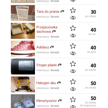
lokalizacja:
Sieradz
30
Tara do prania
za sztukę
lokalizacja:
Sieradz
Przejściówka
40
dachowa
za szt.
lokalizacja:
Sieradz
40
Adidasy
za parę
lokalizacja:
Sieradz
40
Stojan pilarki
za sztukę
lokalizacja:
Sieradz
50
Halogen aku
za sztukę
lokalizacja:
Sieradz
50
Klimatyzator
za sztukę
do negocjacji
lokalizacja:
Sieradz