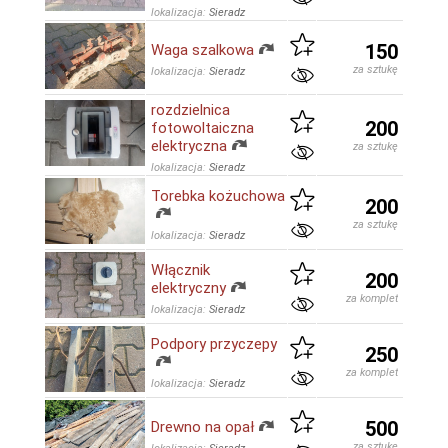
lokalizacja:
Sieradz
150
Waga szalkowa
za sztukę
lokalizacja:
Sieradz
rozdzielnica
200
fotowoltaiczna
elektryczna
za sztukę
lokalizacja:
Sieradz
Torebka kożuchowa
200
za sztukę
lokalizacja:
Sieradz
Włącznik
200
elektryczny
za komplet
lokalizacja:
Sieradz
Podpory przyczepy
250
za komplet
lokalizacja:
Sieradz
500
Drewno na opał
za sztukę