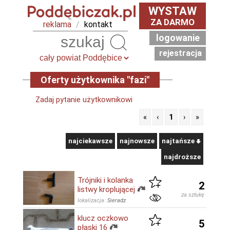
WYSTAW
ZA DARMO
reklama
/
kontakt
logowanie
Szukaj
rejestracja
Oferty użytkownika "fazi"
Zadaj pytanie użytkownikowi
«
‹
1
›
»
najciekawsze
najnowsze
najtańsze
najdroższe
Trójniki i kolanka
2
listwy kroplującej
za sztukę
lokalizacja:
Sieradz
klucz oczkowo
5
płaski 16