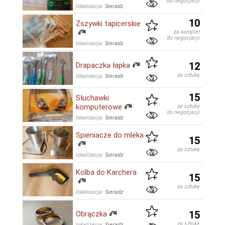
do negocjacji
lokalizacja:
Sieradz
10
Zszywki tapicerskie
za komplet
do negocjacji
lokalizacja:
Sieradz
12
Drapaczka łapka
za sztukę
lokalizacja:
Sieradz
15
Słuchawki
komputerowe
za sztukę
do negocjacji
lokalizacja:
Sieradz
Spieniacze do mleka
15
za sztukę
lokalizacja:
Sieradz
Kolba do Karchera
15
za sztukę
lokalizacja:
Sieradz
15
Obrączka
za sztukę
lokalizacja:
Sieradz