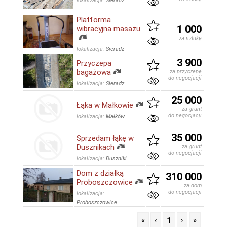
lokalizacja:
Sieradz
Platforma
1 000
wibracyjna masażu
za sztukę
lokalizacja:
Sieradz
3 900
Przyczepa
bagażowa
za przyczepę
do negocjacji
lokalizacja:
Sieradz
25 000
Łąka w Małkowie
za grunt
do negocjacji
lokalizacja:
Małków
35 000
Sprzedam łąkę w
Dusznikach
za grunt
do negocjacji
lokalizacja:
Duszniki
Dom z działką
310 000
Proboszczowice
za dom
do negocjacji
lokalizacja:
Proboszczowice
«
‹
1
›
»