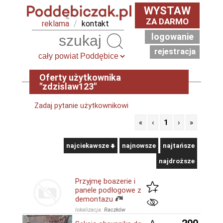
WYSTAW
ZA DARMO
reklama
/
kontakt
logowanie
Szukaj
rejestracja
Oferty użytkownika
"zdzislaw123"
Zadaj pytanie użytkownikowi
«
‹
1
›
»
najciekawsze
najnowsze
najtańsze
najdroższe
Przyjmę boazerie i
panele podłogowe z
demontazu
lokalizacja:
Raczków