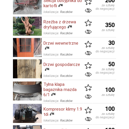
200
Sekcja obsypnika do
kartofli
za sztukę
do negocjacji
lokalizacja:
Raczków
Rzeźba z drzewa
350
dryfującego
za sztukę
lokalizacja:
Raczków
30
Drzwi wewnetrzne
za sztukę
do negocjacji
lokalizacja:
Raczków
50
Drzwi gospodarcze
za sztukę
do negocjacji
lokalizacja:
Raczków
Tylna klapa
100
bagaznika mazda
6/1
za sztukę
lokalizacja:
Raczków
100
Kompresor klimy 1.9
tdi
za sztukę
do negocjacji
lokalizacja:
Raczków