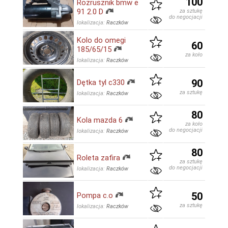
100
Rozrusznik bmw e
91 2.0 D
za sztukę
do negocjacji
lokalizacja:
Raczków
Kolo do omegi
60
185/65/15
za koło
lokalizacja:
Raczków
90
Dętka tyl c330
za sztukę
lokalizacja:
Raczków
80
Kola mazda 6
za koło
do negocjacji
lokalizacja:
Raczków
80
Roleta zafira
za sztukę
do negocjacji
lokalizacja:
Raczków
50
Pompa c.o
za sztukę
lokalizacja:
Raczków