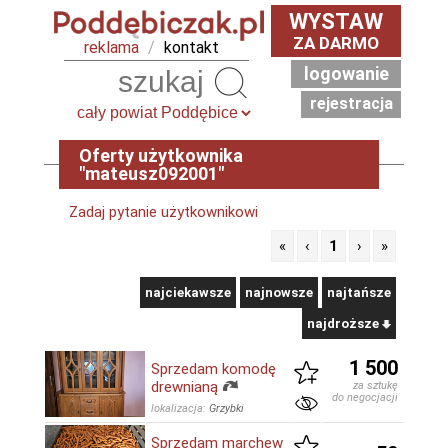
WYSTAW
ZA DARMO
reklama
/
kontakt
logowanie
Szukaj
rejestracja
Oferty użytkownika
"mateusz092001"
Zadaj pytanie użytkownikowi
«
‹
1
›
»
najciekawsze
najnowsze
najtańsze
najdroższe
1 500
Sprzedam komodę
drewnianą
za sztukę
do negocjacji
lokalizacja:
Grzybki
Sprzedam marchew