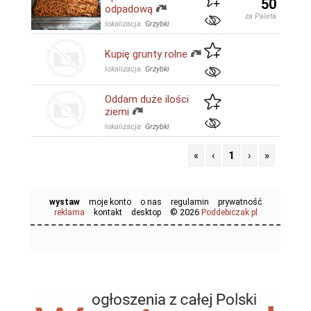
50
odpadową
za Paleta
lokalizacja:
Grzybki
Kupię grunty rolne
lokalizacja:
Grzybki
Oddam duże ilości
ziemi
lokalizacja:
Grzybki
«
‹
1
›
»
wystaw
moje konto
o nas
regulamin
prywatność
© 2026
reklama
kontakt
desktop
Poddebiczak.pl