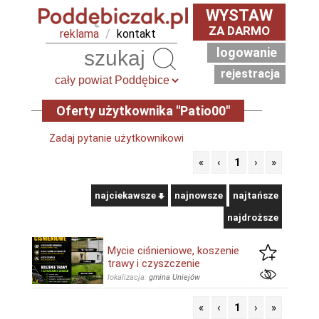
WYSTAW
ZA DARMO
reklama
/
kontakt
logowanie
Szukaj
rejestracja
Oferty użytkownika "Patio00"
Zadaj pytanie użytkownikowi
«
‹
1
›
»
najciekawsze
najnowsze
najtańsze
najdroższe
Mycie ciśnieniowe, koszenie
trawy i czyszczenie
lokalizacja:
gmina Uniejów
«
‹
1
›
»