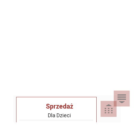
Sprzedaż
Dla Dzieci
Dom i Ogród
Akcesoria ogrodowe
Motoryzacja
Artykuły spożywcze