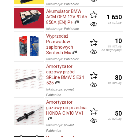
lokalizacja:
Pabianice
Akumulator BMW
1 650
AGM OEM 12V 92Ah
850A (EN) P+
za sztukę
lokalizacja:
Pabianice
Wyprzedaż
10
Przewodów
zapłonowych
za sztukę
do negocjacji
Sentech Mix
lokalizacja:
Pabianice
Amortyzator
gazowy przód
80
SRLine BMW 5 E34
525
za sztukę
lokalizacja:
powiat
Pabianice
Amortyzator
gazowy oś przednia
50
HONDA CIVIC V,VI
za sztukę
lokalizacja:
powiat
Pabianice