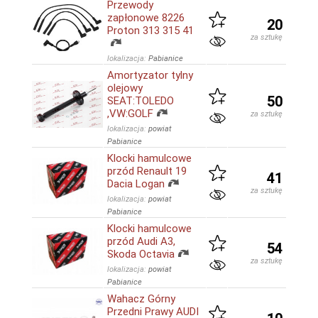
Przewody
zapłonowe 8226
20
Proton 313 315 41
za sztukę
lokalizacja:
Pabianice
Amortyzator tylny
olejowy
50
SEAT:TOLEDO
,VW:GOLF
za sztukę
lokalizacja:
powiat
Pabianice
Klocki hamulcowe
przód Renault 19
41
Dacia Logan
za sztukę
lokalizacja:
powiat
Pabianice
Klocki hamulcowe
przód Audi A3,
54
Skoda Octavia
za sztukę
lokalizacja:
powiat
Pabianice
Wahacz Górny
Przedni Prawy AUDI