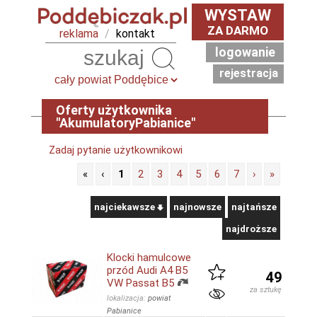
WYSTAW
ZA DARMO
reklama
/
kontakt
logowanie
Szukaj
rejestracja
Oferty użytkownika
"AkumulatoryPabianice"
Zadaj pytanie użytkownikowi
«
‹
1
2
3
4
5
6
7
›
»
najciekawsze
najnowsze
najtańsze
najdroższe
Klocki hamulcowe
przód Audi A4 B5
49
VW Passat B5
za sztukę
lokalizacja:
powiat
Pabianice