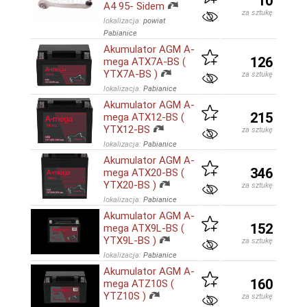
10
A4 95- Sidem
za sztukę
lokalizacja:
powiat
Pabianice
Akumulator AGM A-
126
mega ATX7A-BS (
YTX7A-BS )
za sztukę
lokalizacja:
Pabianice
Akumulator AGM A-
215
mega ATX12-BS (
YTX12-BS
za sztukę
lokalizacja:
Pabianice
Akumulator AGM A-
346
mega ATX20-BS (
YTX20-BS )
za sztukę
lokalizacja:
Pabianice
Akumulator AGM A-
152
mega ATX9L-BS (
YTX9L-BS )
za sztukę
lokalizacja:
Pabianice
Akumulator AGM A-
160
mega ATZ10S (
YTZ10S )
za sztukę