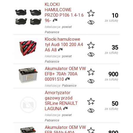
KLOCKI
HAMULCOWE
10
PRZÓD P106 1.4-1.6
96-
za sztukę
lokalizacja:
powiat
Pabianice
Klocki hamulcowe
tył Audi 100 200 A4
35
A6 A8
za sztukę
lokalizacja:
powiat
Pabianice
Akumulator OEM VW
900
EFB+ 70Ah 700A
00091510
za sztukę
lokalizacja:
Pabianice
Amortyzator
gazowy przód
50
SRLine RENAULT
LAGUNA
za sztukę
lokalizacja:
powiat
Pabianice
Akumulator OEM VW
EFB 59Ah 640A