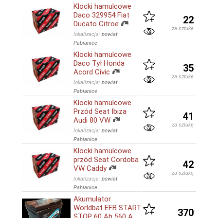
Klocki hamulcowe
Daco 329954 Fiat
22
Ducato Citroe
za sztukę
lokalizacja:
powiat
Pabianice
Klocki hamulcowe
Daco Tył Honda
35
Acord Civic
za sztukę
lokalizacja:
powiat
Pabianice
Klocki hamulcowe
Przód Seat Ibiza
41
Audi 80 VW
za sztukę
lokalizacja:
powiat
Pabianice
Klocki hamulcowe
przód Seat Cordoba
42
VW Caddy
za sztukę
lokalizacja:
powiat
Pabianice
Akumulator
Worldbat EFB START
370
STOP 60 Ah 560 A