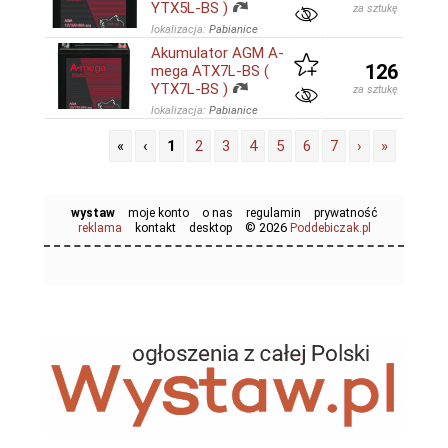
YTX5L-BS )
za sztukę
lokalizacja:
Pabianice
Akumulator AGM A-
126
mega ATX7L-BS (
YTX7L-BS )
za sztukę
lokalizacja:
Pabianice
«
‹
1
2
3
4
5
6
7
›
»
wystaw
moje konto
o nas
regulamin
prywatność
© 2026
reklama
kontakt
desktop
Poddebiczak.pl