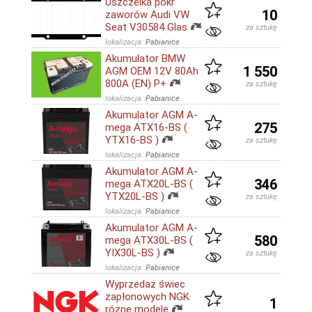
Uszczelka pokr
10
zaworów Audi VW
Seat V30584 Glas
za sztukę
lokalizacja:
Pabianice
Akumulator BMW
1 550
AGM OEM 12V 80Ah
800A (EN) P+
za sztukę
lokalizacja:
Pabianice
Akumulator AGM A-
275
mega ATX16-BS (
YTX16-BS )
za sztukę
lokalizacja:
Pabianice
Akumulator AGM A-
346
mega ATX20L-BS (
YTX20L-BS )
za sztukę
lokalizacja:
Pabianice
Akumulator AGM A-
580
mega ATX30L-BS (
YIX30L-BS )
za sztukę
lokalizacja:
Pabianice
Wyprzedaż świec
zapłonowych NGK
1
różne modele