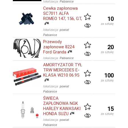
lokalizacja:
Pabianice
Cewka zapłonowa
SC7011 ALFA
10
ROMEO 147, 156, GT,
za sztukę
lokalizacja:
powiat
Pabianice
Przewody
20
zapłonowe 8224
Ford Granda
za sztukę
lokalizacja:
Pabianice
AMORTYZATOR TYŁ
TRW MERCEDES E-
100
KLASA W210 06.95
za sztukę
lokalizacja:
powiat
Pabianice
ŚWIECA
ZAPŁONOWA NGK
15
HARLEY KAWASAKI
HONDA SUZU
za sztukę
lokalizacja:
powiat
Pabianice