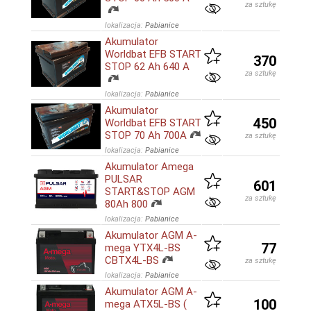
za sztukę
lokalizacja:
Pabianice
Akumulator
Worldbat EFB START
370
STOP 62 Ah 640 A
za sztukę
lokalizacja:
Pabianice
Akumulator
450
Worldbat EFB START
STOP 70 Ah 700A
za sztukę
lokalizacja:
Pabianice
Akumulator Amega
PULSAR
601
START&STOP AGM
za sztukę
80Ah 800
lokalizacja:
Pabianice
Akumulator AGM A-
77
mega YTX4L-BS
CBTX4L-BS
za sztukę
lokalizacja:
Pabianice
Akumulator AGM A-
100
mega ATX5L-BS (