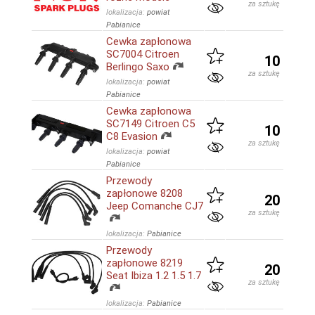
za sztukę
lokalizacja:
powiat
Pabianice
Cewka zapłonowa
SC7004 Citroen
10
Berlingo Saxo
za sztukę
lokalizacja:
powiat
Pabianice
Cewka zapłonowa
SC7149 Citroen C5
10
C8 Evasion
za sztukę
lokalizacja:
powiat
Pabianice
Przewody
zapłonowe 8208
20
Jeep Comanche CJ7
za sztukę
lokalizacja:
Pabianice
Przewody
zapłonowe 8219
20
Seat Ibiza 1.2 1.5 1.7
za sztukę
lokalizacja:
Pabianice