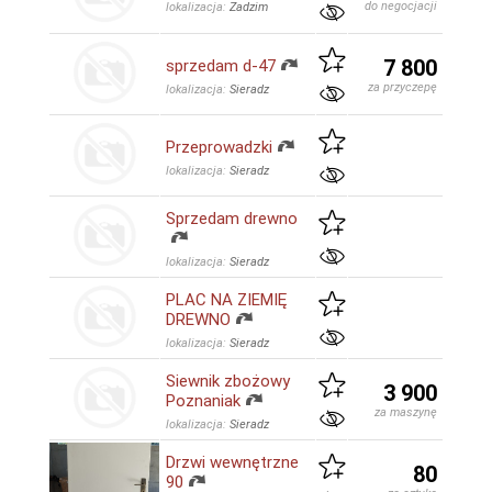
do negocjacji
lokalizacja:
Zadzim
7 800
sprzedam d-47
za przyczepę
lokalizacja:
Sieradz
Przeprowadzki
lokalizacja:
Sieradz
Sprzedam drewno
lokalizacja:
Sieradz
PLAC NA ZIEMIĘ
DREWNO
lokalizacja:
Sieradz
Siewnik zbożowy
3 900
Poznaniak
za maszynę
lokalizacja:
Sieradz
Drzwi wewnętrzne
80
90