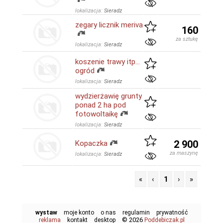
lokalizacja:
Sieradz
zegary licznik meriva
160
za sztukę
lokalizacja:
Sieradz
koszenie trawy itp...
ogród
lokalizacja:
Sieradz
wydzierżawię grunty
ponad 2 ha pod
fotowoltaikę
lokalizacja:
Sieradz
2 900
Kopaczka
za maszynę
lokalizacja:
Sieradz
«
‹
1
›
»
wystaw
moje konto
o nas
regulamin
prywatność
© 2026
reklama
kontakt
desktop
Poddebiczak.pl