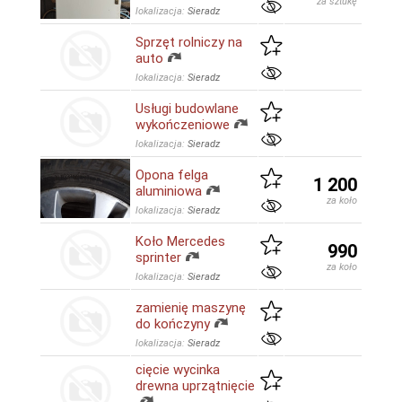
za sztukę
lokalizacja:
Sieradz
Sprzęt rolniczy na
auto
lokalizacja:
Sieradz
Usługi budowlane
wykończeniowe
lokalizacja:
Sieradz
Opona felga
1 200
aluminiowa
za koło
lokalizacja:
Sieradz
Koło Mercedes
990
sprinter
za koło
lokalizacja:
Sieradz
zamienię maszynę
do kończyny
lokalizacja:
Sieradz
cięcie wycinka
drewna uprzątnięcie