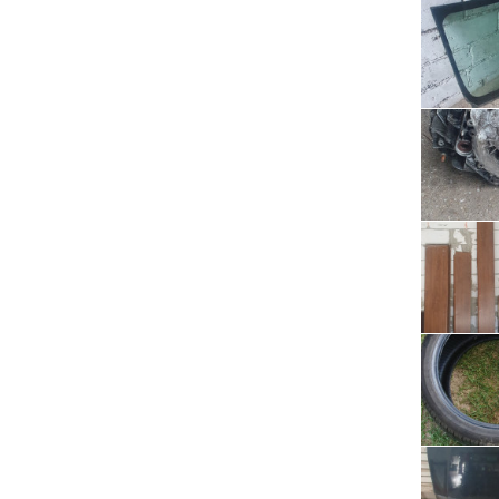
Serwis RTV, AGD, elektronika i inne
Sport, turystyka i rekreacja
Sprzątanie i oczyszczanie
Tekstylia, kosmetyka i fryzjerstwo
Ubezpieczenia
Zdrowie i medycyna
Zwierzęta, rolnictwo i środowisko
Pozostałe