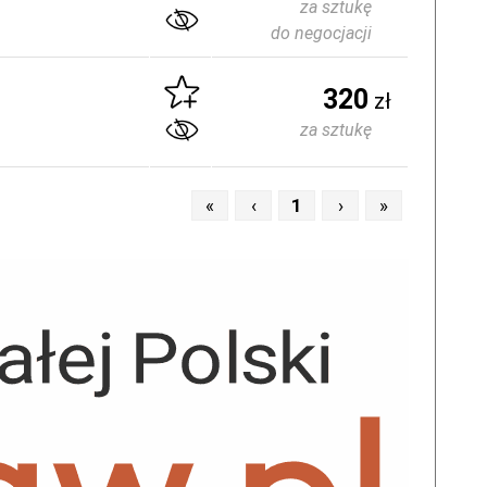
za sztukę
do negocjacji
320
zł
za sztukę
«
‹
1
›
»