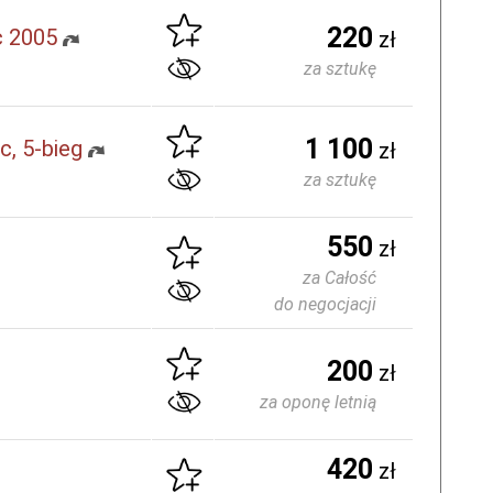
220
c 2005
zł
za sztukę
1 100
c, 5-bieg
zł
za sztukę
550
zł
za Całość
do negocjacji
200
zł
za oponę letnią
420
zł