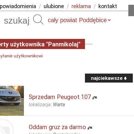
powiadomienia
/
ulubione
/
reklama
/
kontakt
Szukaj
rty użytkownika "Panmikolaj"
pytanie użytkownikowi
najciekawsze
Sprzedam Peugeot 107
lokalizacja:
Warta
Oddam gruz za darmo