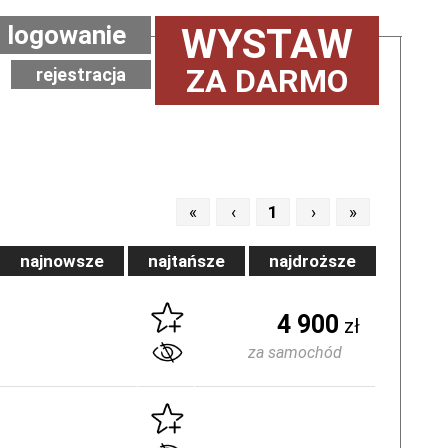
logowanie
WYSTAW
ZA DARMO
rejestracja
«
‹
1
›
»
najnowsze
najtańsze
najdroższe
4 900
zł
za samochód