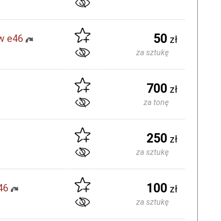
50
w e46
zł
za sztukę
700
zł
za tonę
250
zł
za sztukę
100
46
zł
za sztukę