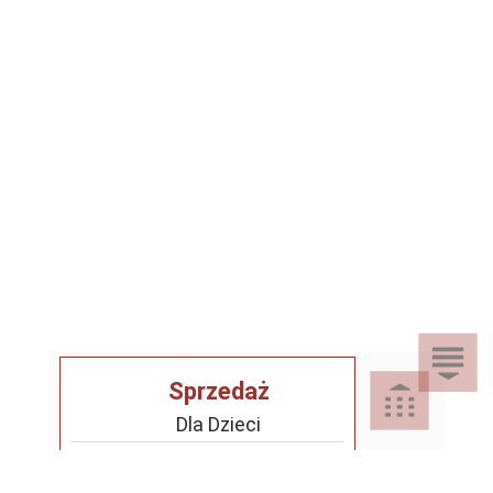
Sprzedaż
Dla Dzieci
Dom i Ogród
Akcesoria ogrodowe
Motoryzacja
Artykuły spożywcze