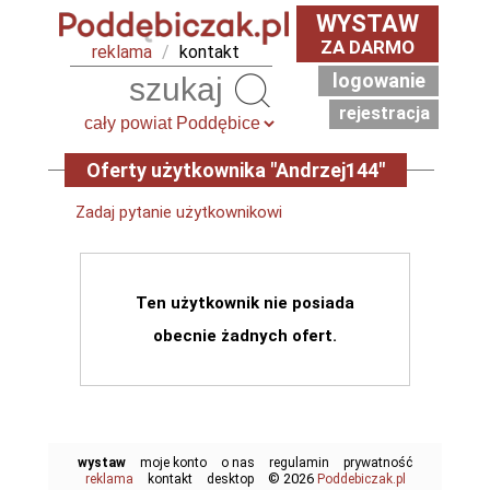
WYSTAW
ZA DARMO
reklama
/
kontakt
logowanie
Szukaj
rejestracja
Oferty użytkownika "Andrzej144"
Zadaj pytanie użytkownikowi
Ten użytkownik nie posiada
obecnie żadnych ofert.
wystaw
moje konto
o nas
regulamin
prywatność
© 2026
reklama
kontakt
desktop
Poddebiczak.pl