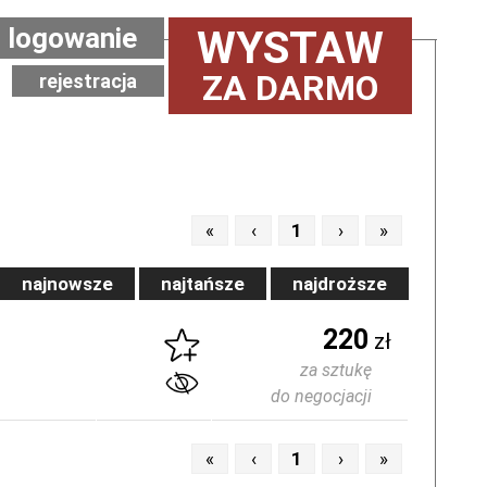
logowanie
WYSTAW
ZA DARMO
rejestracja
«
‹
1
›
»
najnowsze
najtańsze
najdroższe
220
zł
za sztukę
do negocjacji
«
‹
1
›
»