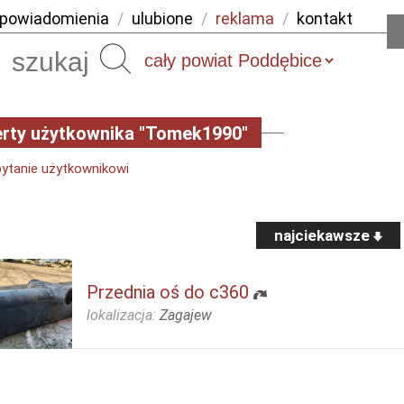
powiadomienia
/
ulubione
/
reklama
/
kontakt
Szukaj
rty użytkownika "Tomek1990"
pytanie użytkownikowi
najciekawsze
Przednia oś do c360
lokalizacja:
Zagajew