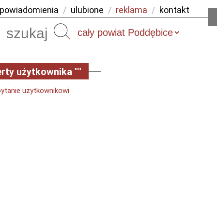
powiadomienia
/
ulubione
/
reklama
/
kontakt
Szukaj
rty użytkownika ""
pytanie użytkownikowi