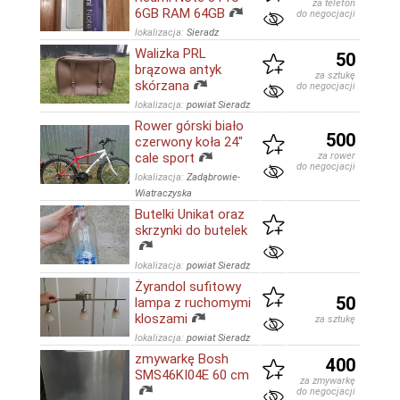
za telefon
6GB RAM 64GB
do negocjacji
lokalizacja:
Sieradz
Walizka PRL
50
brązowa antyk
za sztukę
skórzana
do negocjacji
lokalizacja:
powiat Sieradz
Rower górski biało
500
czerwony koła 24"
cale sport
za rower
do negocjacji
lokalizacja:
Zadąbrowie-
Wiatraczyska
Butelki Unikat oraz
skrzynki do butelek
lokalizacja:
powiat Sieradz
Żyrandol sufitowy
50
lampa z ruchomymi
kloszami
za sztukę
lokalizacja:
powiat Sieradz
zmywarkę Bosh
400
SMS46KI04E 60 cm
za zmywarkę
do negocjacji