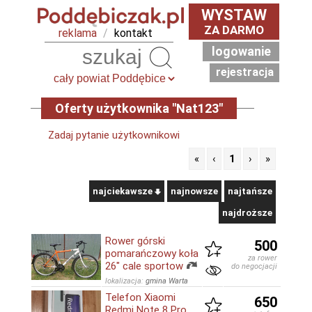
WYSTAW
ZA DARMO
reklama
/
kontakt
logowanie
Szukaj
rejestracja
Oferty użytkownika "Nat123"
Zadaj pytanie użytkownikowi
«
‹
1
›
»
najciekawsze
najnowsze
najtańsze
najdroższe
Rower górski
500
pomarańczowy koła
za rower
26" cale sportow
do negocjacji
lokalizacja:
gmina Warta
Telefon Xiaomi
650
Redmi Note 8 Pro