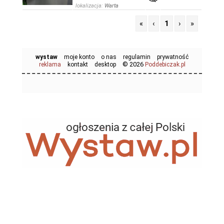
lokalizacja:
Warta
«
‹
1
›
»
wystaw
moje konto
o nas
regulamin
prywatność
© 2026
reklama
kontakt
desktop
Poddebiczak.pl