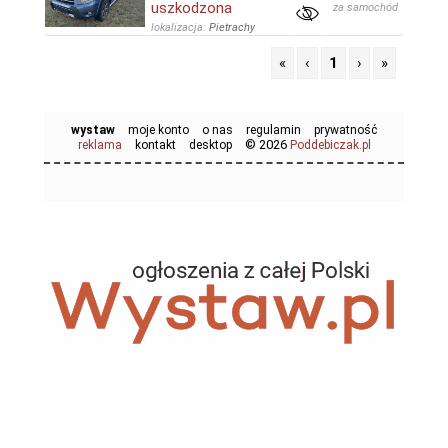
uszkodzona
za samochód
lokalizacja:
Pietrachy
«
‹
1
›
»
wystaw
moje konto
o nas
regulamin
prywatność
© 2026
reklama
kontakt
desktop
Poddebiczak.pl