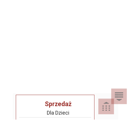
Sprzedaż
Dla Dzieci
Dom i Ogród
Akcesoria ogrodowe
Motoryzacja
Artykuły spożywcze