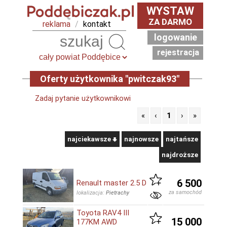
WYSTAW
ZA DARMO
reklama
/
kontakt
logowanie
Szukaj
rejestracja
Oferty użytkownika "pwitczak93"
Zadaj pytanie użytkownikowi
«
‹
1
›
»
najciekawsze
najnowsze
najtańsze
najdroższe
6 500
Renault master 2.5 D
za samochód
lokalizacja:
Pietrachy
Toyota RAV4 III
15 000
177KM AWD