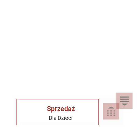
Sprzedaż
Dla Dzieci
Dom i Ogród
Akcesoria ogrodowe
Motoryzacja
Artykuły spożywcze