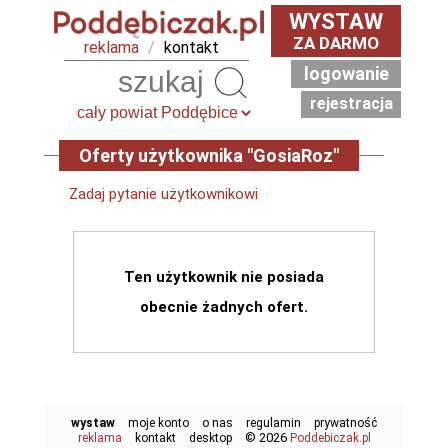
WYSTAW
ZA DARMO
reklama
/
kontakt
logowanie
Szukaj
rejestracja
Oferty użytkownika "GosiaRoz"
Zadaj pytanie użytkownikowi
Ten użytkownik nie posiada
obecnie żadnych ofert.
wystaw
moje konto
o nas
regulamin
prywatność
© 2026
reklama
kontakt
desktop
Poddebiczak.pl