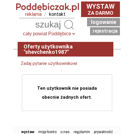
WYSTAW
ZA DARMO
reklama
/
kontakt
logowanie
Szukaj
rejestracja
Oferty użytkownika
"shevchenko1987"
Zadaj pytanie użytkownikowi
Ten użytkownik nie posiada
obecnie żadnych ofert.
wystaw
moje konto
o nas
regulamin
prywatność