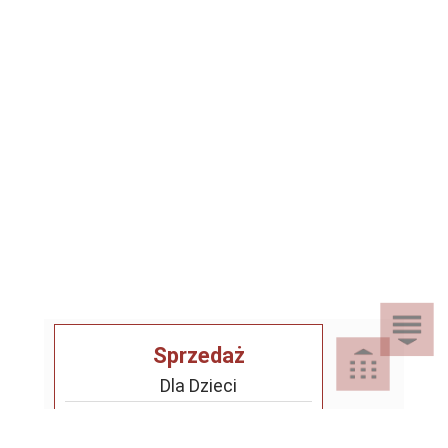
Sprzedaż
Dla Dzieci
Dom i Ogród
Akcesoria ogrodowe
Motoryzacja
Artykuły spożywcze