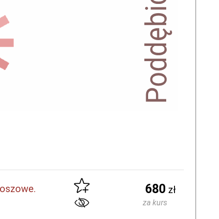
680
koszowe.
zł
za kurs