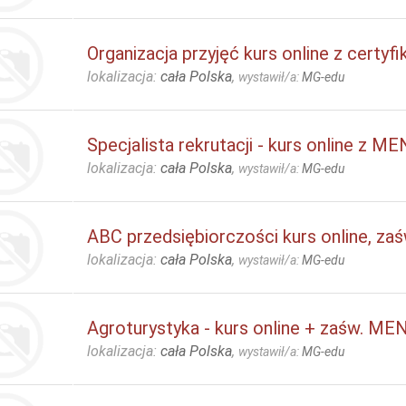
Organizacja przyjęć kurs online z certyf
lokalizacja:
cała Polska
,
wystawił/a:
MG-edu
Specjalista rekrutacji - kurs online z ME
lokalizacja:
cała Polska
,
wystawił/a:
MG-edu
ABC przedsiębiorczości kurs online, z
lokalizacja:
cała Polska
,
wystawił/a:
MG-edu
Agroturystyka - kurs online + zaśw. ME
lokalizacja:
cała Polska
,
wystawił/a:
MG-edu