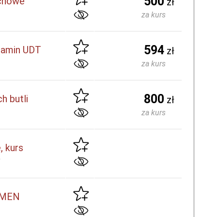
500
uchowe
zł
za kurs
594
gzamin UDT
zł
za kurs
800
h butli
zł
za kurs
, kurs
0
. MEN