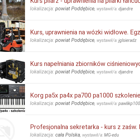
Kurs pilarz - uprawnienia na pilarki łańc
lokalizacja:
powiat Poddębice
,
wystawił/a:
djandre
Kurs, uprawnienia na wózki widłowe. E
lokalizacja:
powiat Poddębice
,
wystawił/a:
jglsieradz
Kurs napełniania zbiorników ciśnieniowyc
lokalizacja:
powiat Poddębice
,
wystawił/a:
djandre
Korg pa5x pa4x pa700 pa1000 szkolenie
lokalizacja:
powiat Poddębice
,
wystawił/a:
pawlikp10
Profesjonalna sekretarka - kurs z zaśw
lokalizacja:
cała Polska
,
wystawił/a:
MG-edu