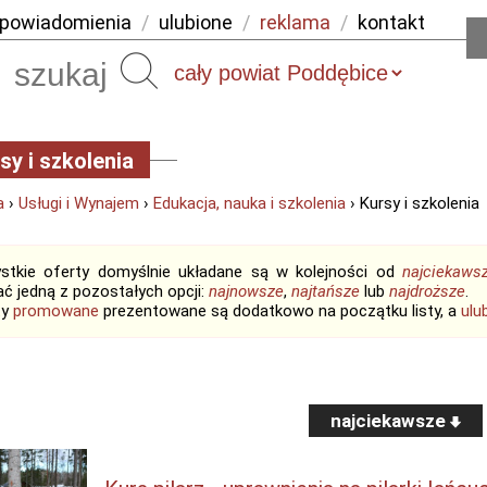
powiadomienia
/
ulubione
/
reklama
/
kontakt
Szukaj
sy i szkolenia
a
›
Usługi i Wynajem
›
Edukacja, nauka i szkolenia
› Kursy i szkolenia
stkie oferty domyślnie układane są w kolejności od
najciekaws
ć jedną z pozostałych opcji:
najnowsze
,
najtańsze
lub
najdroższe
.
ty
promowane
prezentowane są dodatkowo na początku listy, a
ulu
najciekawsze