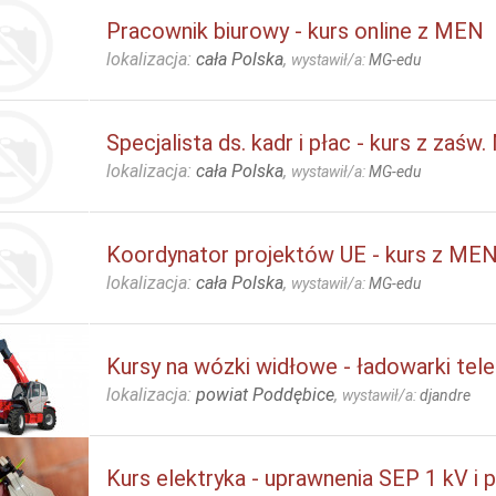
Pracownik biurowy - kurs online z MEN
lokalizacja:
cała Polska
,
wystawił/a:
MG-edu
Specjalista ds. kadr i płac - kurs z zaśw
lokalizacja:
cała Polska
,
wystawił/a:
MG-edu
Koordynator projektów UE - kurs z ME
lokalizacja:
cała Polska
,
wystawił/a:
MG-edu
Kursy na wózki widłowe - ładowarki te
lokalizacja:
powiat Poddębice
,
wystawił/a:
djandre
Kurs elektryka - uprawnenia SEP 1 kV i 