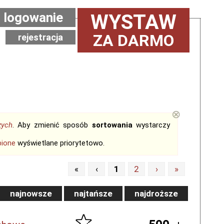
logowanie
WYSTAW
ZA DARMO
rejestracja
⊗
zych
. Aby zmienić sposób
sortowania
wystarczy
bione
wyświetlane priorytetowo.
«
‹
1
2
›
»
najnowsze
najtańsze
najdroższe