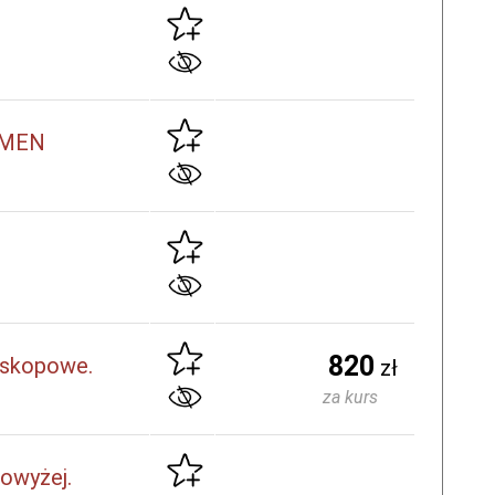
. MEN
N
820
leskopowe.
zł
za kurs
powyżej.