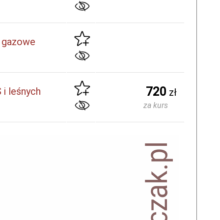
, gazowe
720
i leśnych
zł
za kurs