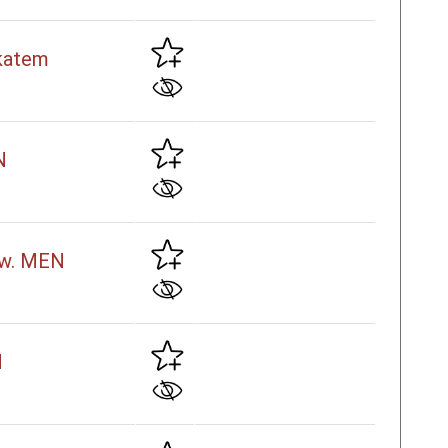
ikatem
N
aśw. MEN
N