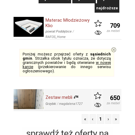
najdroższe
Materac Młodzieżowy
709
Klio
za mebel
powiat Poddębice
/
RAFOS_Home
⊗
Poniżej możesz przejrzeć oferty z
sąsiednich
gmin
. Strzałka obok tytułu oznacza, że dotyczą
granicznych powiatów i będą otwierane
w nowej
karcie
(przekierowanie do innego serwisu
ogłoszeniowego).
650
Zestaw mebli
za mebel
Grzybki
/
magdalena1727
«
‹
1
›
»