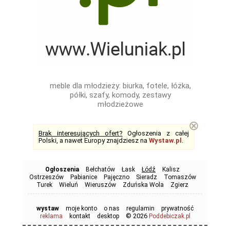
meble dla młodzieży: biurka, fotele, łóżka,
półki, szafy, komody, zestawy
młodzieżowe
⊗
Brak interesujących ofert?
Ogłoszenia z całej
Polski, a nawet Europy znajdziesz na
Wystaw.pl
.
Ogłoszenia
Bełchatów
Łask
Łódź
Kalisz
Ostrzeszów
Pabianice
Pajęczno
Sieradz
Tomaszów
Turek
Wieluń
Wieruszów
Zduńska Wola
Zgierz
wystaw
moje konto
o nas
regulamin
prywatność
© 2026
reklama
kontakt
desktop
Poddebiczak.pl