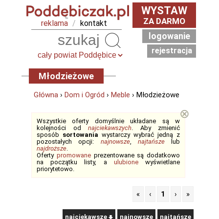
WYSTAW
ZA DARMO
reklama
/
kontakt
logowanie
Szukaj
rejestracja
Młodzieżowe
Główna
›
Dom i Ogród
›
Meble
› Młodzieżowe
⊗
Wszystkie oferty domyślnie układane są w
kolejności od
najciekawszych
. Aby zmienić
sposób
sortowania
wystarczy wybrać jedną z
pozostałych opcji:
najnowsze
,
najtańsze
lub
najdroższe
.
Oferty
promowane
prezentowane są dodatkowo
na początku listy, a
ulubione
wyświetlane
priorytetowo.
«
‹
1
›
»
najciekawsze
najnowsze
najtańsze