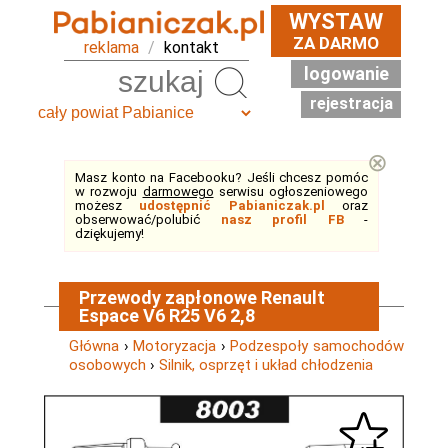
WYSTAW
ZA DARMO
reklama
/
kontakt
logowanie
Szukaj
rejestracja
⊗
Masz konto na Facebooku? Jeśli chcesz pomóc
w rozwoju
darmowego
serwisu ogłoszeniowego
możesz
udostępnić Pabianiczak.pl
oraz
obserwować/polubić
nasz profil FB
-
dziękujemy!
Przewody zapłonowe Renault
Espace V6 R25 V6 2,8
Główna
›
Motoryzacja
›
Podzespoły samochodów
osobowych
›
Silnik, osprzęt i układ chłodzenia