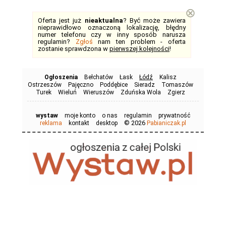
⊗
Oferta jest już
nieaktualna
? Być może zawiera
nieprawidłowo oznaczoną lokalizację, błędny
numer telefonu czy w inny sposób narusza
regulamin?
Zgłoś
nam ten problem - oferta
zostanie sprawdzona w
pierwszej kolejności
!
Ogłoszenia
Bełchatów
Łask
Łódź
Kalisz
Ostrzeszów
Pajęczno
Poddębice
Sieradz
Tomaszów
Turek
Wieluń
Wieruszów
Zduńska Wola
Zgierz
wystaw
moje konto
o nas
regulamin
prywatność
© 2026
reklama
kontakt
desktop
Pabianiczak.pl