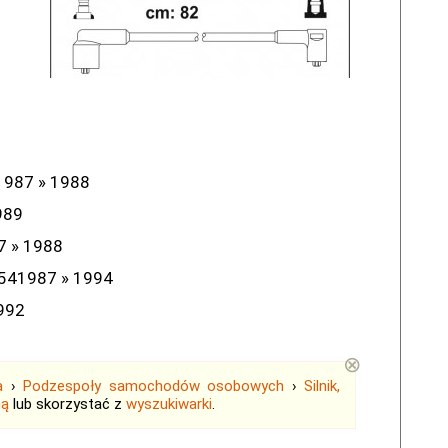
1987 » 1988
989
7 » 1988
0541987 » 1994
992
⊗
a
›
Podzespoły samochodów osobowych
›
Silnik,
ną
lub skorzystać z
wyszukiwarki
.