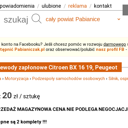
powiadomienia
/
ulubione
/
reklama
/
kontakt
Szukaj
 konto na Facebooku? Jeśli chcesz pomóc w rozwoju
darmowego
tępnić Pabianiczak.pl
oraz obserwować/polubić
nasz profil FB
-
ewody zapłonowe Citroen BX 16 19, Peugeot
a
›
Motoryzacja
›
Podzespoły samochodów osobowych
›
Silnik, os
20
:
zł / sztukę
ZEDAŻ MAGAZYNOWA CENA NIE PODLEGA NEGOCJACJI 
pne są 2 komplety !!!