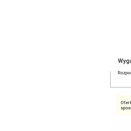
Wyga
Rozpoc
Ofer
spos