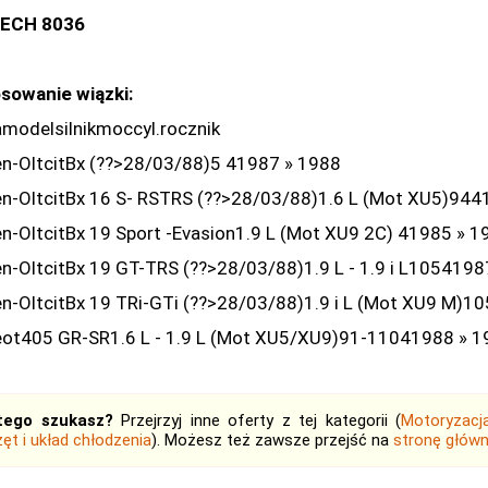
ECH 8036
sowanie wiązki:
modelsilnikmoccyl.rocznik
en-OltcitBx (??>28/03/88)5 41987 » 1988
en-OltcitBx 16 S- RSTRS (??>28/03/88)1.6 L (Mot XU5)944
en-OltcitBx 19 Sport -Evasion1.9 L (Mot XU9 2C) 41985 » 1
en-OltcitBx 19 GT-TRS (??>28/03/88)1.9 L - 1.9 i L1054198
en-OltcitBx 19 TRi-GTi (??>28/03/88)1.9 i L (Mot XU9 M)1
ot405 GR-SR1.6 L - 1.9 L (Mot XU5/XU9)91-11041988 » 1
tego szukasz?
Przejrzyj inne oferty z tej kategorii (
Motoryzacj
ęt i układ chłodzenia
). Możesz też zawsze przejść na
stronę głów