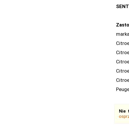
SENT
Zasto
marka
Citro
Citro
Citro
Citro
Citro
Peuge
Nie 
osprz