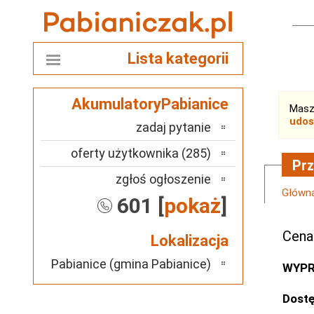
Lista kategorii
AkumulatoryPabianice
Masz
udos
zadaj pytanie
oferty użytkownika (285)
Prz
zgłoś ogłoszenie
Główn
601 [
pokaż
]
Cena
Lokalizacja
Pabianice (gmina Pabianice)
WYPR
Dostę