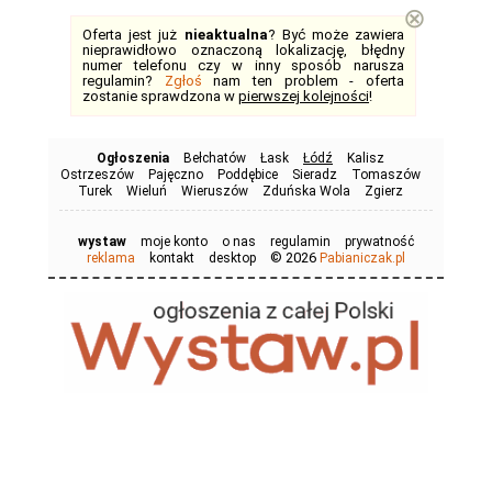
⊗
Oferta jest już
nieaktualna
? Być może zawiera
nieprawidłowo oznaczoną lokalizację, błędny
numer telefonu czy w inny sposób narusza
regulamin?
Zgłoś
nam ten problem - oferta
zostanie sprawdzona w
pierwszej kolejności
!
Ogłoszenia
Bełchatów
Łask
Łódź
Kalisz
Ostrzeszów
Pajęczno
Poddębice
Sieradz
Tomaszów
Turek
Wieluń
Wieruszów
Zduńska Wola
Zgierz
wystaw
moje konto
o nas
regulamin
prywatność
© 2026
reklama
kontakt
desktop
Pabianiczak.pl