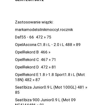
Zastosowanie wiązki:
markamodelsilnikmoccyl.rocznik
Daf55 - 66 472 » 75
OpelAscona C1.8 i L - 2.0 i L 488 » 89
OpelRekord B 466 »
OpelRekord C 467 » 71
OpelRekord D 472 » 81
OpelRekord E 1.8 i-1.8 Sport1.8 i L (Mot
18N) 482 » 87
SeatIbiza Junior0.9 L (Mot 100GL) 481 »
85
SeatIbiza 900 Junior0.9 L (Mot 09