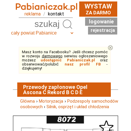
WYSTAW
ZA DARMO
reklama
/
kontakt
logowanie
Szukaj
rejestracja
⊗
Masz konto na Facebooku? Jeśli chcesz pomóc
w rozwoju
darmowego
serwisu ogłoszeniowego
możesz
udostępnić Pabianiczak.pl
oraz
obserwować/polubić
nasz profil FB
-
dziękujemy!
Przewody zapłonowe Opel
Ascona C Rekord B C D E
Główna
›
Motoryzacja
›
Podzespoły samochodów
osobowych
›
Silnik, osprzęt i układ chłodzenia