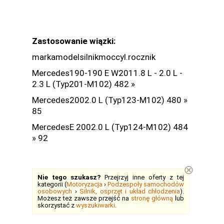
Zastosowanie wiązki:
markamodelsilnikmoccyl.rocznik
Mercedes190-190 E W2011.8 L - 2.0 L -
2.3 L (Typ201-M102) 482 »
Mercedes2002.0 L (Typ123-M102) 480 »
85
MercedesE 2002.0 L (Typ124-M102) 484
» 92
⊗
Nie tego szukasz?
Przejrzyj inne oferty z tej
kategorii (
Motoryzacja
›
Podzespoły samochodów
osobowych
›
Silnik, osprzęt i układ chłodzenia
).
Możesz też zawsze przejść na
stronę główną
lub
skorzystać z
wyszukiwarki
.