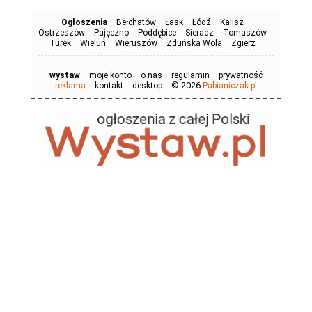
Ogłoszenia
Bełchatów
Łask
Łódź
Kalisz
Ostrzeszów
Pajęczno
Poddębice
Sieradz
Tomaszów
Turek
Wieluń
Wieruszów
Zduńska Wola
Zgierz
wystaw
moje konto
o nas
regulamin
prywatność
© 2026
reklama
kontakt
desktop
Pabianiczak.pl