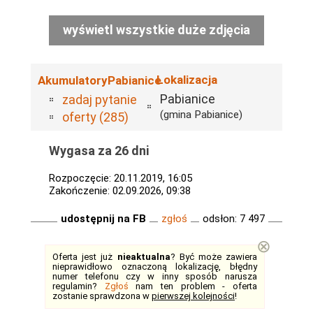
wyświetl wszystkie duże zdjęcia
Lokalizacja
AkumulatoryPabianice
Pabianice
zadaj pytanie
(gmina Pabianice)
oferty (285)
Wygasa za 26 dni
Rozpoczęcie: 20.11.2019, 16:05
Zakończenie: 02.09.2026, 09:38
udostępnij na FB
zgłoś
odsłon: 7 497
⊗
Oferta jest już
nieaktualna
? Być może zawiera
nieprawidłowo oznaczoną lokalizację, błędny
numer telefonu czy w inny sposób narusza
regulamin?
Zgłoś
nam ten problem - oferta
zostanie sprawdzona w
pierwszej kolejności
!