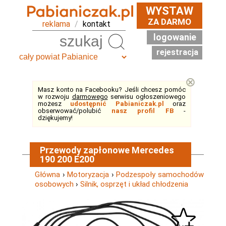
WYSTAW
ZA DARMO
reklama
/
kontakt
logowanie
Szukaj
rejestracja
⊗
Masz konto na Facebooku? Jeśli chcesz pomóc
w rozwoju
darmowego
serwisu ogłoszeniowego
możesz
udostępnić Pabianiczak.pl
oraz
obserwować/polubić
nasz profil FB
-
dziękujemy!
Przewody zapłonowe Mercedes
190 200 E200
Główna
›
Motoryzacja
›
Podzespoły samochodów
osobowych
›
Silnik, osprzęt i układ chłodzenia