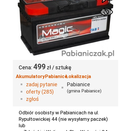
499
Cena:
zł / sztukę
AkumulatoryPabianice
Lokalizacja
zadaj pytanie
Pabianice
(gmina Pabianice)
oferty (285)
zgłoś
Odbiór osobisty w Pabianicach na ul.
Rypułtowickiej 44 (nie wysyłamy paczek)
lub