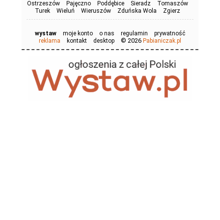
Ostrzeszów
Pajęczno
Poddębice
Sieradz
Tomaszów
Turek
Wieluń
Wieruszów
Zduńska Wola
Zgierz
wystaw
moje konto
o nas
regulamin
prywatność
© 2026
reklama
kontakt
desktop
Pabianiczak.pl