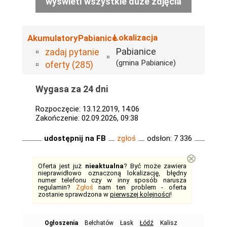
wyświetl wszystkie duże zdjęcia
Lokalizacja
AkumulatoryPabianice
Pabianice
zadaj pytanie
(gmina Pabianice)
oferty (285)
Wygasa za 24 dni
Rozpoczęcie: 13.12.2019, 14:06
Zakończenie: 02.09.2026, 09:38
udostępnij na FB
zgłoś
odsłon: 7 336
⊗
Oferta jest już
nieaktualna
? Być może zawiera
nieprawidłowo oznaczoną lokalizację, błędny
numer telefonu czy w inny sposób narusza
regulamin?
Zgłoś
nam ten problem - oferta
zostanie sprawdzona w
pierwszej kolejności
!
Ogłoszenia
Bełchatów
Łask
Łódź
Kalisz