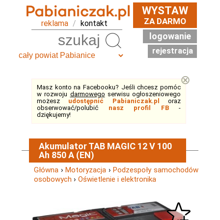
WYSTAW
ZA DARMO
reklama
/
kontakt
logowanie
Szukaj
rejestracja
⊗
Masz konto na Facebooku? Jeśli chcesz pomóc
w rozwoju
darmowego
serwisu ogłoszeniowego
możesz
udostępnić Pabianiczak.pl
oraz
obserwować/polubić
nasz profil FB
-
dziękujemy!
Akumulator TAB MAGIC 12 V 100
Ah 850 A (EN)
Główna
›
Motoryzacja
›
Podzespoły samochodów
osobowych
›
Oświetlenie i elektronika