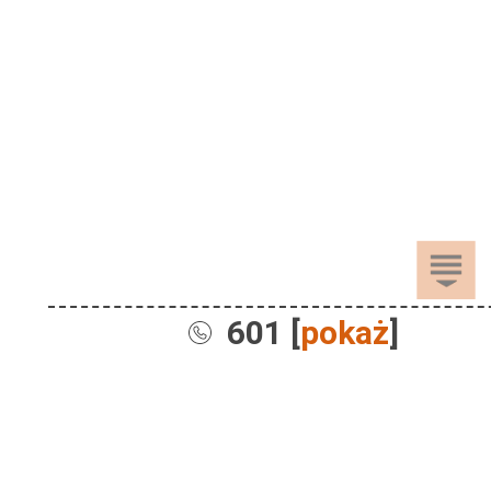
601 [
pokaż
]
Sprzedaż
Dla Dzieci