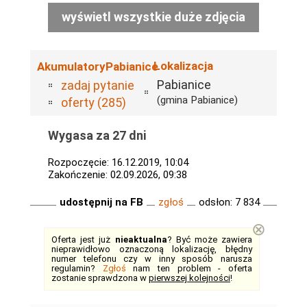
wyświetl wszystkie duże zdjęcia
Lokalizacja
AkumulatoryPabianice
Pabianice
zadaj pytanie
(gmina Pabianice)
oferty (285)
Wygasa za 27 dni
Rozpoczęcie: 16.12.2019, 10:04
Zakończenie: 02.09.2026, 09:38
udostępnij na FB
zgłoś
odsłon: 7 834
⊗
Oferta jest już
nieaktualna
? Być może zawiera
nieprawidłowo oznaczoną lokalizację, błędny
numer telefonu czy w inny sposób narusza
regulamin?
Zgłoś
nam ten problem - oferta
zostanie sprawdzona w
pierwszej kolejności
!