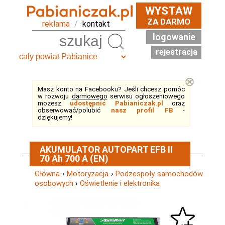
WYSTAW
ZA DARMO
reklama
/
kontakt
logowanie
Szukaj
rejestracja
⊗
Masz konto na Facebooku? Jeśli chcesz pomóc
w rozwoju
darmowego
serwisu ogłoszeniowego
możesz
udostępnić Pabianiczak.pl
oraz
obserwować/polubić
nasz profil FB
-
dziękujemy!
AKUMULATOR AUTOPART EFB II
70 Ah 700 A (EN)
Główna
›
Motoryzacja
›
Podzespoły samochodów
osobowych
›
Oświetlenie i elektronika