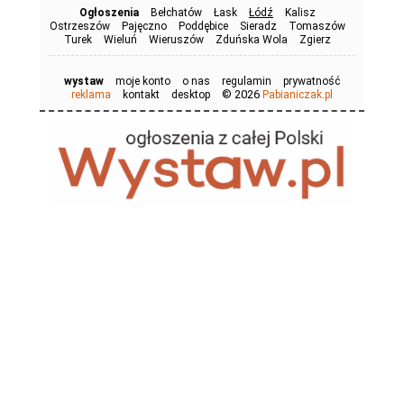
Ogłoszenia
Bełchatów
Łask
Łódź
Kalisz
Ostrzeszów
Pajęczno
Poddębice
Sieradz
Tomaszów
Turek
Wieluń
Wieruszów
Zduńska Wola
Zgierz
wystaw
moje konto
o nas
regulamin
prywatność
© 2026
reklama
kontakt
desktop
Pabianiczak.pl