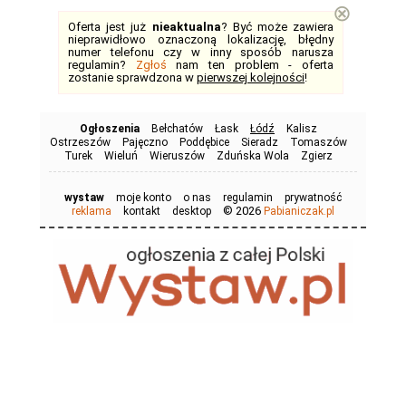
⊗
Oferta jest już
nieaktualna
? Być może zawiera
nieprawidłowo oznaczoną lokalizację, błędny
numer telefonu czy w inny sposób narusza
regulamin?
Zgłoś
nam ten problem - oferta
zostanie sprawdzona w
pierwszej kolejności
!
Ogłoszenia
Bełchatów
Łask
Łódź
Kalisz
Ostrzeszów
Pajęczno
Poddębice
Sieradz
Tomaszów
Turek
Wieluń
Wieruszów
Zduńska Wola
Zgierz
wystaw
moje konto
o nas
regulamin
prywatność
© 2026
reklama
kontakt
desktop
Pabianiczak.pl