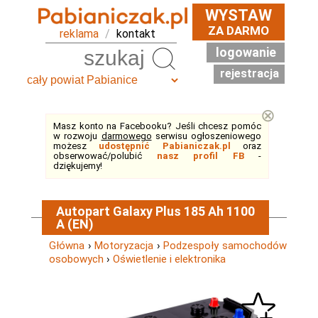
WYSTAW
ZA DARMO
reklama
/
kontakt
logowanie
Szukaj
rejestracja
⊗
Masz konto na Facebooku? Jeśli chcesz pomóc
w rozwoju
darmowego
serwisu ogłoszeniowego
możesz
udostępnić Pabianiczak.pl
oraz
obserwować/polubić
nasz profil FB
-
dziękujemy!
Autopart Galaxy Plus 185 Ah 1100
A (EN)
Główna
›
Motoryzacja
›
Podzespoły samochodów
osobowych
›
Oświetlenie i elektronika