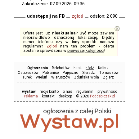
Zakończenie: 02.09.2026, 09:36
udostępnij na FB
zgłoś
odsłon: 2 090
⊗
Oferta jest już
nieaktualna
? Być może zawiera
nieprawidłowo oznaczoną lokalizację, błędny
numer telefonu czy w inny sposób narusza
regulamin?
Zgłoś
nam ten problem - oferta
zostanie sprawdzona w
pierwszej kolejności
!
Ogłoszenia
Bełchatów
Łask
Łódź
Kalisz
Ostrzeszów
Pabianice
Pajęczno
Sieradz
Tomaszów
Turek
Wieluń
Wieruszów
Zduńska Wola
Zgierz
wystaw
moje konto
o nas
regulamin
prywatność
© 2026
reklama
kontakt
desktop
Poddebiczak.pl