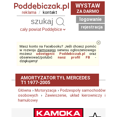
WYSTAW
ZA DARMO
reklama
/
kontakt
logowanie
Szukaj
rejestracja
⊗
Masz konto na Facebooku? Jeśli chcesz pomóc
w rozwoju
darmowego
serwisu ogłoszeniowego
możesz
udostępnić Poddebiczak.pl
oraz
obserwować/polubić
nasz profil FB
-
dziękujemy!
AMORTYZATOR TYŁ MERCEDES
T1 1977-2005
Główna
›
Motoryzacja
›
Podzespoły samochodów
osobowych
›
Zawieszenie, układ kierowniczy i
hamulcowy