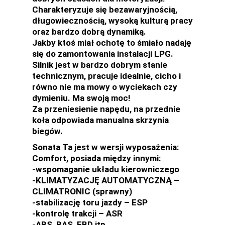
Charakteryzuje się bezawaryjnością,
długowiecznością, wysoką kulturą pracy
oraz bardzo dobrą dynamiką.
Jakby ktoś miał ochotę to śmiało nadaję
się do zamontowania instalacji LPG.
Silnik jest w bardzo dobrym stanie
technicznym, pracuje idealnie, cicho i
równo nie ma mowy o wyciekach czy
dymieniu. Ma swoją moc!
Za przeniesienie napędu, na przednie
koła odpowiada manualna skrzynia
biegów.
Sonata Ta jest w wersji wyposażenia:
Comfort, posiada między innymi:
-wspomaganie układu kierowniczego
-KLIMATYZACJĘ AUTOMATYCZNĄ –
CLIMATRONIC (sprawny)
-stabilizację toru jazdy – ESP
-kontrolę trakcji – ASR
-ABS, BAS, EBD itp.