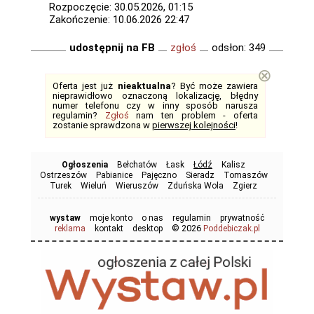
Rozpoczęcie: 30.05.2026, 01:15
Zakończenie: 10.06.2026 22:47
udostępnij na FB
zgłoś
odsłon: 349
⊗
Oferta jest już
nieaktualna
? Być może zawiera
nieprawidłowo oznaczoną lokalizację, błędny
numer telefonu czy w inny sposób narusza
regulamin?
Zgłoś
nam ten problem - oferta
zostanie sprawdzona w
pierwszej kolejności
!
Ogłoszenia
Bełchatów
Łask
Łódź
Kalisz
Ostrzeszów
Pabianice
Pajęczno
Sieradz
Tomaszów
Turek
Wieluń
Wieruszów
Zduńska Wola
Zgierz
wystaw
moje konto
o nas
regulamin
prywatność
© 2026
reklama
kontakt
desktop
Poddebiczak.pl