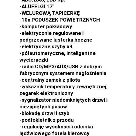
-ALUFELGI 17’
-WELUROWĄ TAPICERKĘ
-10x PODUSZEK POWIETRZNYCH
-komputer pokładowy
-elektrycznie regulowane i
podgrzewane lusterka boczne
-elektryczne szyby x4
-półautomatyczne, inteligentne
wycieraczki
-radio CD/MP3/AUX/USB z dobrym
fabrycznym systemem nagłośnienia
-centralny zamek z pilota
-wskaźnik temperatury zewnętrznej,
zegarek elektroniczny
-sygnalizator niedomkniętych drzwi i
niezapiętych pasów
-blokadę drzwi i szyb
-podłokietnik z przodu
-regulację wysokości i odcinka
lędźwiowego fotela kierowcy