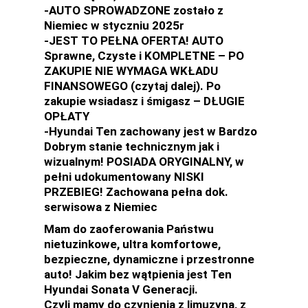
-AUTO SPROWADZONE zostało z
Niemiec w styczniu 2025r
-JEST TO PEŁNA OFERTA! AUTO
Sprawne, Czyste i KOMPLETNE – PO
ZAKUPIE NIE WYMAGA WKŁADU
FINANSOWEGO (czytaj dalej). Po
zakupie wsiadasz i śmigasz – DŁUGIE
OPŁATY
-Hyundai Ten zachowany jest w Bardzo
Dobrym stanie technicznym jak i
wizualnym! POSIADA ORYGINALNY, w
pełni udokumentowany NISKI
PRZEBIEG! Zachowana pełna dok.
serwisowa z Niemiec
Mam do zaoferowania Państwu
nietuzinkowe, ultra komfortowe,
bezpieczne, dynamiczne i przestronne
auto! Jakim bez wątpienia jest Ten
Hyundai Sonata V Generacji.
Czyli mamy do czynienia z limuzyną, z