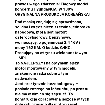
prawdziwego zdarzenia! Flagowy model
koncernu Hyundai/KIA. W 100%
ORYGINALNA PRODUKCJA KOREAŃSKA!
Pod maską znajduję się sprawdzona,
solidna i wręcz niezniszczalna jednostka
napędowa, którą jest motor:
czterocylindrowy, benzynowy,
wolnossący, o pojemności 2.4 16V i
mocy 162 KM. O kodzie: G4KC.
Pracujący na wtrysku wielopunktowym
– MPI.
To NAJLEPSZY i najoptymalniejszy
motor montowany w tym modelu,
znakomicie radzi sobie z tym
nadwoziem.
Jest praktycznie bezobsługowy –
posiada rozrząd na łańcuchu, po prostu
nie ma w nim co się zepsuć!. To
konstrukcja opracowana jeszcze w tych
dobrych czasach dla motoryzacji!