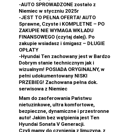
-AUTO SPROWADZONE zostało z
Niemiec w styczniu 2025r
-JEST TO PEŁNA OFERTA! AUTO
Sprawne, Czyste i KOMPLETNE – PO
ZAKUPIE NIE WYMAGA WKŁADU
FINANSOWEGO (czytaj dalej). Po
zakupie wsiadasz i śmigasz – DŁUGIE
OPŁATY
-Hyundai Ten zachowany jest w Bardzo
Dobrym stanie technicznym jak i
wizualnym! POSIADA ORYGINALNY, w
pełni udokumentowany NISKI
PRZEBIEG! Zachowana pełna dok.
serwisowa z Niemiec
Mam do zaoferowania Państwu
nietuzinkowe, ultra komfortowe,
bezpieczne, dynamiczne i przestronne
auto! Jakim bez wątpienia jest Ten
Hyundai Sonata V Generacji.
Czyli mamy do czynienia z limuzyną, z