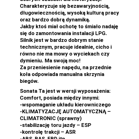
Charakteryzuje się bezawaryjnością,
długowiecznością, wysoką kulturą pracy
oraz bardzo dobrą dynamiką.
Jakby ktoś miał ochotę to śmiało nadaję
się do zamontowania instalacji LPG.
Silnik jest w bardzo dobrym stanie
technicznym, pracuje idealnie, cicho i
równo nie ma mowy o wyciekach czy
dymieniu. Ma swoją moc!
Za przeniesienie napędu, na przednie
koła odpowiada manualna skrzynia
biegów.
Sonata Ta jest w wersji wyposażenia:
Comfort, posiada między innymi:
-wspomaganie układu kierowniczego
-KLIMATYZACJĘ AUTOMATYCZNĄ –
CLIMATRONIC (sprawny)
-stabilizację toru jazdy – ESP
-kontrolę trakcji – ASR
-ABS, BAS, EBD itp.