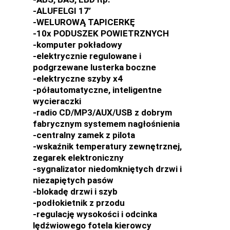
-ALUFELGI 17’
-WELUROWĄ TAPICERKĘ
-10x PODUSZEK POWIETRZNYCH
-komputer pokładowy
-elektrycznie regulowane i
podgrzewane lusterka boczne
-elektryczne szyby x4
-półautomatyczne, inteligentne
wycieraczki
-radio CD/MP3/AUX/USB z dobrym
fabrycznym systemem nagłośnienia
-centralny zamek z pilota
-wskaźnik temperatury zewnętrznej,
zegarek elektroniczny
-sygnalizator niedomkniętych drzwi i
niezapiętych pasów
-blokadę drzwi i szyb
-podłokietnik z przodu
-regulację wysokości i odcinka
lędźwiowego fotela kierowcy