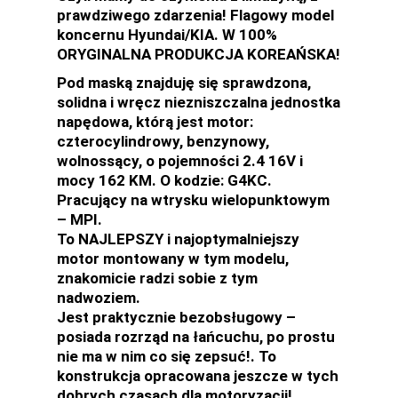
prawdziwego zdarzenia! Flagowy model
koncernu Hyundai/KIA. W 100%
ORYGINALNA PRODUKCJA KOREAŃSKA!
Pod maską znajduję się sprawdzona,
solidna i wręcz niezniszczalna jednostka
napędowa, którą jest motor:
czterocylindrowy, benzynowy,
wolnossący, o pojemności 2.4 16V i
mocy 162 KM. O kodzie: G4KC.
Pracujący na wtrysku wielopunktowym
– MPI.
To NAJLEPSZY i najoptymalniejszy
motor montowany w tym modelu,
znakomicie radzi sobie z tym
nadwoziem.
Jest praktycznie bezobsługowy –
posiada rozrząd na łańcuchu, po prostu
nie ma w nim co się zepsuć!. To
konstrukcja opracowana jeszcze w tych
dobrych czasach dla motoryzacji!