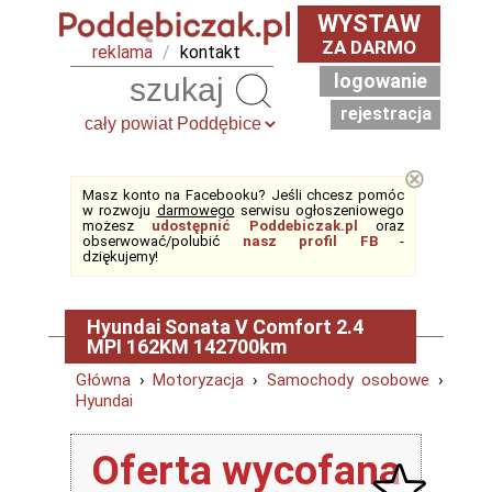
WYSTAW
ZA DARMO
reklama
/
kontakt
logowanie
Szukaj
rejestracja
⊗
Masz konto na Facebooku? Jeśli chcesz pomóc
w rozwoju
darmowego
serwisu ogłoszeniowego
możesz
udostępnić Poddebiczak.pl
oraz
obserwować/polubić
nasz profil FB
-
dziękujemy!
Hyundai Sonata V Comfort 2.4
MPI 162KM 142700km
Główna
›
Motoryzacja
›
Samochody osobowe
›
Hyundai
Oferta wycofana