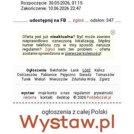
Rozpoczęcie: 30.05.2026, 01:15
Zakończenie: 10.06.2026 22:47
udostępnij na FB
zgłoś
odsłon: 347
⊗
Oferta jest już
nieaktualna
? Być może zawiera
nieprawidłowo oznaczoną lokalizację, błędny
numer telefonu czy w inny sposób narusza
regulamin?
Zgłoś
nam ten problem - oferta
zostanie sprawdzona w
pierwszej kolejności
!
Ogłoszenia
Bełchatów
Łask
Łódź
Kalisz
Ostrzeszów
Pabianice
Pajęczno
Sieradz
Tomaszów
Turek
Wieluń
Wieruszów
Zduńska Wola
Zgierz
wystaw
moje konto
o nas
regulamin
prywatność
© 2026
reklama
kontakt
desktop
Poddebiczak.pl