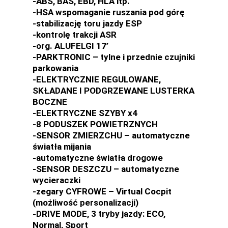
-ABS, BAS, EBD, HLA itp.
-HSA wspomaganie ruszania pod górę
-stabilizację toru jazdy ESP
-kontrolę trakcji ASR
-org. ALUFELGI 17’
-PARKTRONIC – tylne i przednie czujniki
parkowania
-ELEKTRYCZNIE REGULOWANE,
SKŁADANE I PODGRZEWANE LUSTERKA
BOCZNE
-ELEKTRYCZNE SZYBY x4
-8 PODUSZEK POWIETRZNYCH
-SENSOR ZMIERZCHU – automatyczne
światła mijania
-automatyczne światła drogowe
-SENSOR DESZCZU – automatyczne
wycieraczki
-zegary CYFROWE – Virtual Cocpit
(możliwość personalizacji)
-DRIVE MODE, 3 tryby jazdy: ECO,
Normal, Sport