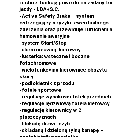
ruchu z funkcją powrotu na zadany tor
jazdy - LDA+S.C.
-Active Safety Brake – system
ostrzegający o ryzyku ewentualnego
zderzenia oraz przewiduje i uruchamia
hamowanie awaryjne
-system Start/Stop
-alarm nieuwagi kierowcy
-lusterka: wsteczne i boczne
fotochromowe
-wielofunkcyjną kierownicę obszytą
skórą
-podłokietnik z przodu
-fotele sportowe
-regulację wysokości foteli przednich
-regulację lędźwiową fotela kierowcy
-regulację kierownicy w 2
płaszczyznach
-blokadę drzwi i szyb
-składaną i dzieloną tylną kanapę +
podłokietnik z przelotką