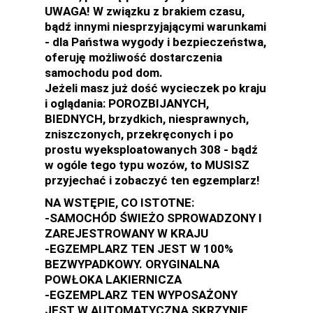
UWAGA! W związku z brakiem czasu,
bądź innymi niesprzyjającymi warunkami
- dla Państwa wygody i bezpieczeństwa,
oferuję możliwość dostarczenia
samochodu pod dom.
Jeżeli masz już dość wycieczek po kraju
i oglądania: POROZBIJANYCH,
BIEDNYCH, brzydkich, niesprawnych,
zniszczonych, przekręconych i po
prostu wyeksploatowanych 308 - bądź
w ogóle tego typu wozów, to MUSISZ
przyjechać i zobaczyć ten egzemplarz!
NA WSTĘPIE, CO ISTOTNE:
-SAMOCHÓD ŚWIEŻO SPROWADZONY I
ZAREJESTROWANY W KRAJU
-EGZEMPLARZ TEN JEST W 100%
BEZWYPADKOWY. ORYGINALNA
POWŁOKA LAKIERNICZA
-EGZEMPLARZ TEN WYPOSAŻONY
JEST W AUTOMATYCZNĄ SKRZYNIĘ