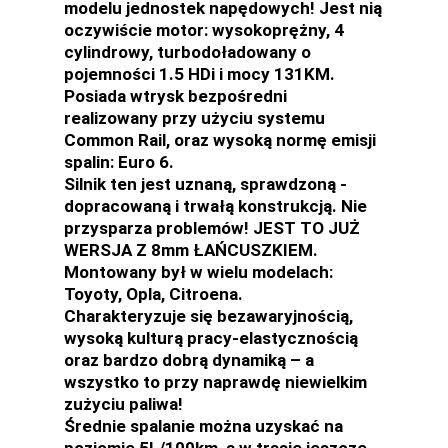
modelu jednostek napędowych! Jest nią
oczywiście motor: wysokoprężny, 4
cylindrowy, turbodoładowany o
pojemności 1.5 HDi i mocy 131KM.
Posiada wtrysk bezpośredni
realizowany przy użyciu systemu
Common Rail, oraz wysoką normę emisji
spalin: Euro 6.
Silnik ten jest uznaną, sprawdzoną -
dopracowaną i trwałą konstrukcją. Nie
przysparza problemów! JEST TO JUŻ
WERSJA Z 8mm ŁAŃCUSZKIEM.
Montowany był w wielu modelach:
Toyoty, Opla, Citroena.
Charakteryzuje się bezawaryjnością,
wysoką kulturą pracy-elastycznością
oraz bardzo dobrą dynamiką – a
wszystko to przy naprawdę niewielkim
zużyciu paliwa!
Średnie spalanie można uzyskać na
poziomie 5L/100km, a w trasie jeszcze