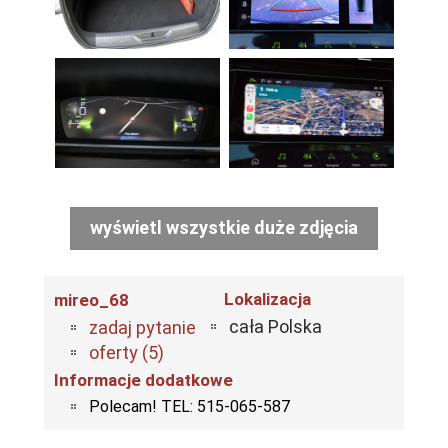
wyświetl wszystkie duże zdjęcia
Lokalizacja
mireo_68
cała Polska
zadaj pytanie
oferty (5)
Informacje dodatkowe
Polecam! TEL: 515-065-587