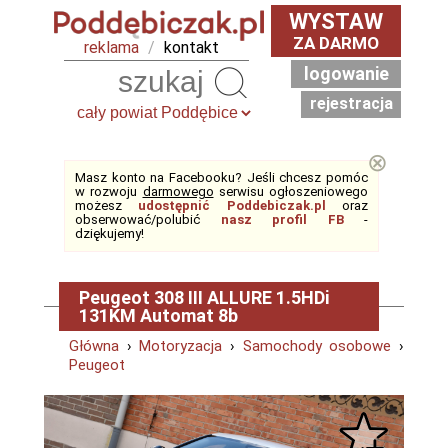
WYSTAW
ZA DARMO
reklama
/
kontakt
logowanie
Szukaj
rejestracja
⊗
Masz konto na Facebooku? Jeśli chcesz pomóc
w rozwoju
darmowego
serwisu ogłoszeniowego
możesz
udostępnić Poddebiczak.pl
oraz
obserwować/polubić
nasz profil FB
-
dziękujemy!
Peugeot 308 III ALLURE 1.5HDi
131KM Automat 8b
Główna
›
Motoryzacja
›
Samochody osobowe
›
Peugeot