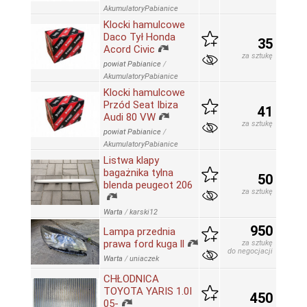
AkumulatoryPabianice
Klocki hamulcowe
Daco Tył Honda
35
Acord Civic
za sztukę
powiat Pabianice
/
AkumulatoryPabianice
Klocki hamulcowe
Przód Seat Ibiza
41
Audi 80 VW
za sztukę
powiat Pabianice
/
AkumulatoryPabianice
Listwa klapy
bagażnika tylna
50
blenda peugeot 206
za sztukę
Warta
/
karski12
950
Lampa przednia
prawa ford kuga ll
za sztukę
do negocjacji
Warta
/
uniaczek
CHŁODNICA
TOYOTA YARIS 1.0I
450
05-