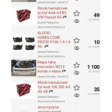
powiat Sieradz
/
karski12
Klocki hamulcowe
przód Audi A4 B5
49
VW Passat B5
za sztukę
powiat Pabianice
/
AkumulatoryPabianice
KLOCKI
HAMULCOWE
10
PRZÓD P106 1.4-1.6
96-
za sztukę
powiat Pabianice
/
AkumulatoryPabianice
Klapa tylna
1 100
mercedes W213
kombi e-klasa
za sztukę
powiat Sieradz
/
karski12
Klocki hamulcowe
tył Audi 100 200 A4
35
A6 A8
za sztukę
powiat Pabianice
/
AkumulatoryPabianice
Amortyzator
gazowy przód