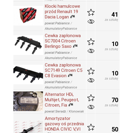
Klocki hamulcowe
przód Renault 19
41
Dacia Logan
za sztukę
powiat Pabianice
/
AkumulatoryPabianice
Cewka zapłonowa
SC7004 Citroen
10
Berlingo Saxo
za sztukę
powiat Pabianice
/
AkumulatoryPabianice
Cewka zapłonowa
SC7149 Citroen C5
10
C8 Evasion
za sztukę
powiat Pabianice
/
AkumulatoryPabianice
Alternator HDi,
70
Multijet, Peugeot,
Citroen, Fia
za sztukę
powiat Sieradz
/
Klonowiak
Amortyzator
gazowy oś przednia
50
HONDA CIVIC V,VI