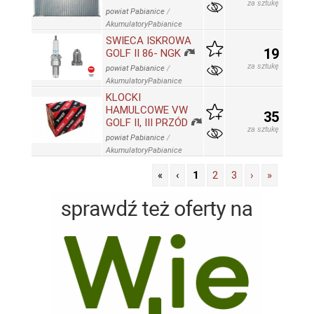
za sztukę
powiat Pabianice
/
AkumulatoryPabianice
SWIECA ISKROWA
19
GOLF II 86- NGK
za sztukę
powiat Pabianice
/
AkumulatoryPabianice
KLOCKI
HAMULCOWE VW
35
GOLF II, III PRZÓD
za sztukę
powiat Pabianice
/
AkumulatoryPabianice
«
‹
1
2
3
›
»