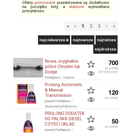
Oferty
promowane
prezentowane są dodatkowo
na początku listy, a
ulubione
wyświetlane
priorytetowo.
«
‹
1
2
3
›
»
najciekawsze
najnowsze
najtańsze
najdroższe
Nowa, oryginalna
700
półoś Chrysler lub
za sztukę
Dodge
do negocjacji
Poddębice
/
chikenn
Prolong Automatic
& Manual
120
Transmission
za sztukę
powiat Poddębice
/
AkumulatoryPabianice
PROLONG DODATEK
DO PALIWA DIESEL
50
CZYŚCI UKŁAD
za sztukę
powiat Poddębice
/