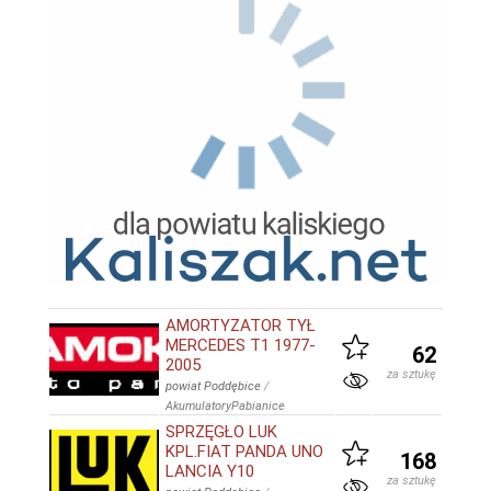
AMORTYZATOR TYŁ
MERCEDES T1 1977-
62
2005
za sztukę
powiat Poddębice
/
AkumulatoryPabianice
SPRZĘGŁO LUK
KPL.FIAT PANDA UNO
168
LANCIA Y10
za sztukę