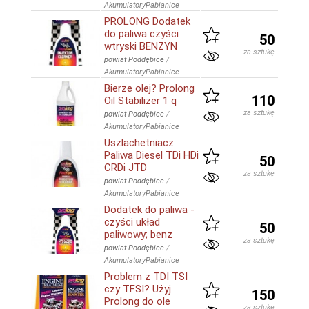
AkumulatoryPabianice
PROLONG Dodatek
do paliwa czyści
50
wtryski BENZYN
za sztukę
powiat Poddębice
/
AkumulatoryPabianice
Bierze olej? Prolong
110
Oil Stabilizer 1 q
za sztukę
powiat Poddębice
/
AkumulatoryPabianice
Uszlachetniacz
Paliwa Diesel TDi HDi
50
CRDi JTD
za sztukę
powiat Poddębice
/
AkumulatoryPabianice
Dodatek do paliwa -
czyści układ
50
paliwowy; benz
za sztukę
powiat Poddębice
/
AkumulatoryPabianice
Problem z TDI TSI
czy TFSI? Użyj
150
Prolong do ole
za sztukę