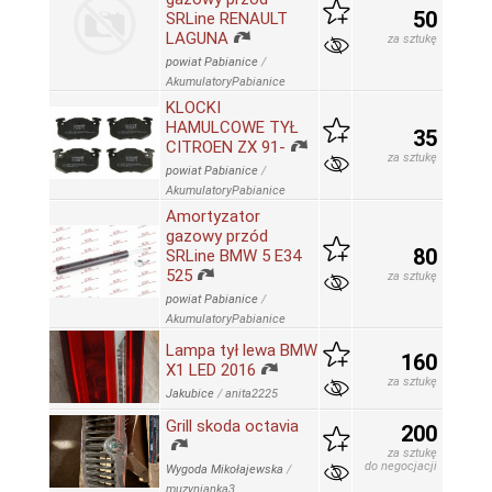
50
SRLine RENAULT
LAGUNA
za sztukę
powiat Pabianice
/
AkumulatoryPabianice
KLOCKI
HAMULCOWE TYŁ
35
CITROEN ZX 91-
za sztukę
powiat Pabianice
/
AkumulatoryPabianice
Amortyzator
gazowy przód
80
SRLine BMW 5 E34
525
za sztukę
powiat Pabianice
/
AkumulatoryPabianice
Lampa tył lewa BMW
160
X1 LED 2016
za sztukę
Jakubice
/
anita2225
Grill skoda octavia
200
za sztukę
do negocjacji
Wygoda Mikołajewska
/
muzynianka3