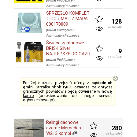
powiat Poddębice
/
AkumulatoryPabianice
SPRZĘGŁO KOMPLET
TICO / MATIZ MAPA
128
000170809
za sztukę
powiat Poddębice
/
AkumulatoryPabianice
Świece zapłonowe
BRISK Silver
9
NAJLEPSZE DO GAZU
za sztukę
powiat Poddębice
/
AkumulatoryPabianice
⊗
Poniżej możesz przejrzeć oferty z
sąsiednich
gmin
. Strzałka obok tytułu oznacza, że dotyczą
granicznych powiatów i będą otwierane
w nowej
karcie
(przekierowanie do innego serwisu
ogłoszeniowego).
Relingi dachowe
280
czarne Mercedes
W213 kombi
za komplet