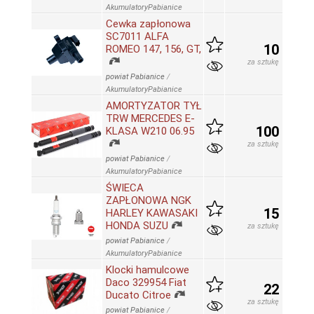
AkumulatoryPabianice
Cewka zapłonowa
SC7011 ALFA
10
ROMEO 147, 156, GT,
za sztukę
powiat Pabianice
/
AkumulatoryPabianice
AMORTYZATOR TYŁ
TRW MERCEDES E-
100
KLASA W210 06.95
za sztukę
powiat Pabianice
/
AkumulatoryPabianice
ŚWIECA
ZAPŁONOWA NGK
15
HARLEY KAWASAKI
HONDA SUZU
za sztukę
powiat Pabianice
/
AkumulatoryPabianice
Klocki hamulcowe
Daco 329954 Fiat
22
Ducato Citroe
za sztukę
powiat Pabianice
/