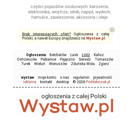
części pojazdów osobowych: karoseria,
elektronika, wnętrze, silnik, napęd, wydech,
hamulce, zawieszenie, akcesoria i oleje
⊗
Brak interesujących ofert?
Ogłoszenia z całej
Polski, a nawet Europy znajdziesz na
Wystaw.pl
.
Ogłoszenia
Bełchatów
Łask
Łódź
Kalisz
Ostrzeszów
Pabianice
Pajęczno
Sieradz
Tomaszów
Turek
Wieluń
Wieruszów
Zduńska Wola
Zgierz
wystaw
moje konto
o nas
regulamin
prywatność
© 2026
reklama
kontakt
desktop
Poddebiczak.pl