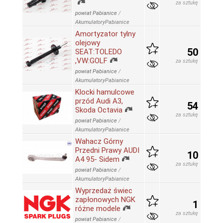
za sztukę
powiat Pabianice
/
AkumulatoryPabianice
Amortyzator tylny
olejowy
50
SEAT:TOLEDO
,VW:GOLF
za sztukę
powiat Pabianice
/
AkumulatoryPabianice
Klocki hamulcowe
przód Audi A3,
54
Skoda Octavia
za sztukę
powiat Pabianice
/
AkumulatoryPabianice
Wahacz Górny
Przedni Prawy AUDI
10
A4 95- Sidem
za sztukę
powiat Pabianice
/
AkumulatoryPabianice
Wyprzedaż świec
zapłonowych NGK
1
różne modele
za sztukę
powiat Pabianice
/