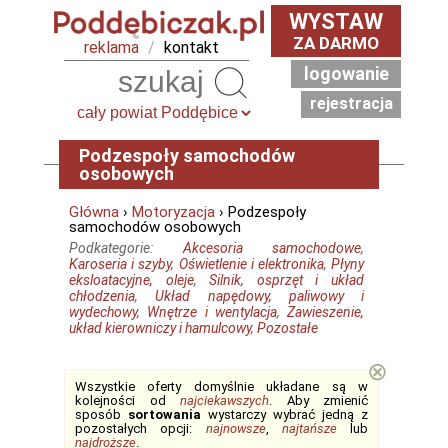
WYSTAW
ZA DARMO
reklama
/
kontakt
logowanie
Szukaj
rejestracja
Podzespoły samochodów
osobowych
Główna
›
Motoryzacja
› Podzespoły
samochodów osobowych
Podkategorie:
Akcesoria samochodowe
,
Karoseria i szyby
,
Oświetlenie i elektronika
,
Płyny
eksloatacyjne, oleje
,
Silnik, osprzęt i układ
chłodzenia
,
Układ napędowy, paliwowy i
wydechowy
,
Wnętrze i wentylacja
,
Zawieszenie,
układ kierowniczy i hamulcowy
,
Pozostałe
⊗
Wszystkie oferty domyślnie układane są w
kolejności od
najciekawszych
. Aby zmienić
sposób
sortowania
wystarczy wybrać jedną z
pozostałych opcji:
najnowsze
,
najtańsze
lub
najdroższe
.