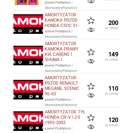
powiat Poddębice
/
AkumulatoryPabianice
AMORTYZATOR
KAMOKA PRZÓD
200
HONDA CIVIC 01-
za sztukę
powiat Poddębice
/
AkumulatoryPabianice
AMORTYZATOR
KAMOKA PRAWY
149
KIA CARENS I
SHUMA I
za sztukę
powiat Poddębice
/
AkumulatoryPabianice
AMORTYZATOR
PRZÓD RENAULT
110
MEGANE, SCENIC
96-03
za sztukę
powiat Poddębice
/
AkumulatoryPabianice
AMORTYZATOR TYŁ
HONDA CR-V I 2.0
120
1995-2002
za sztukę
powiat Poddębice
/