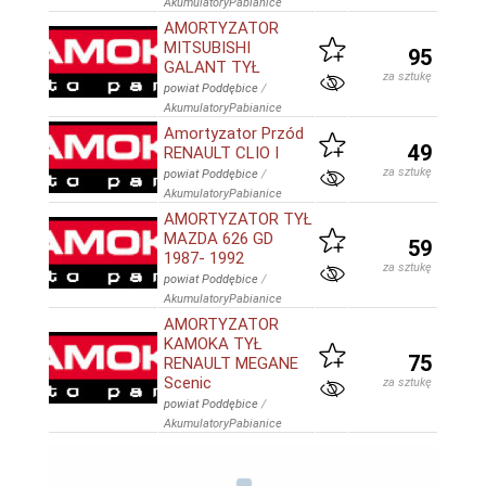
AkumulatoryPabianice
AMORTYZATOR
MITSUBISHI
95
GALANT TYŁ
za sztukę
powiat Poddębice
/
AkumulatoryPabianice
Amortyzator Przód
49
RENAULT CLIO I
za sztukę
powiat Poddębice
/
AkumulatoryPabianice
AMORTYZATOR TYŁ
MAZDA 626 GD
59
1987- 1992
za sztukę
powiat Poddębice
/
AkumulatoryPabianice
AMORTYZATOR
KAMOKA TYŁ
75
RENAULT MEGANE
Scenic
za sztukę
powiat Poddębice
/
AkumulatoryPabianice