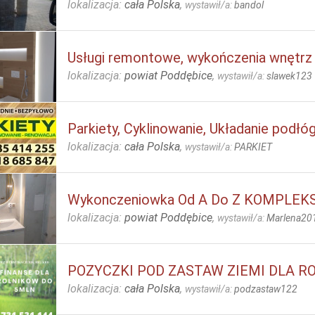
lokalizacja:
cała Polska
,
wystawił/a:
bandol
Usługi remontowe, wykończenia wnętrz
lokalizacja:
powiat Poddębice
,
wystawił/a:
slawek123
Parkiety, Cyklinowanie, Układanie podłó
lokalizacja:
cała Polska
,
wystawił/a:
PARKIET
Wykonczeniowka Od A Do Z KOMPLEKS
lokalizacja:
powiat Poddębice
,
wystawił/a:
Marlena20
POZYCZKI POD ZASTAW ZIEMI DLA R
lokalizacja:
cała Polska
,
wystawił/a:
podzastaw122