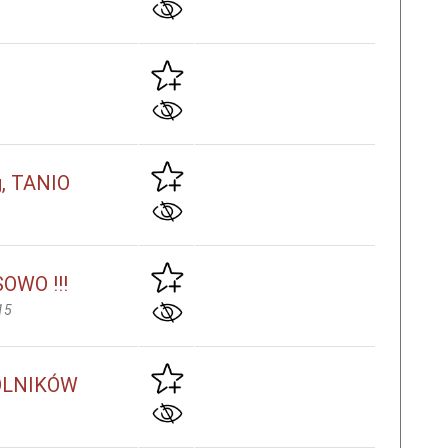
g, TANIO
OWO !!!
15
OLNIKÓW