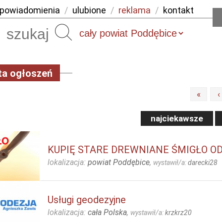
powiadomienia
/
ulubione
/
reklama
/
kontakt
Szukaj
ta ogłoszeń
«
‹
najciekawsze
KUPIĘ STARE DREWNIANE ŚMIGŁO O
lokalizacja:
powiat Poddębice
,
wystawił/a:
darecki28
Usługi geodezyjne
lokalizacja:
cała Polska
,
wystawił/a:
krzkrz20