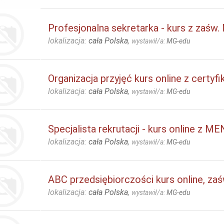
Profesjonalna sekretarka - kurs z zaśw
lokalizacja:
cała Polska
,
wystawił/a:
MG-edu
Organizacja przyjęć kurs online z certyf
lokalizacja:
cała Polska
,
wystawił/a:
MG-edu
Specjalista rekrutacji - kurs online z ME
lokalizacja:
cała Polska
,
wystawił/a:
MG-edu
ABC przedsiębiorczości kurs online, z
lokalizacja:
cała Polska
,
wystawił/a:
MG-edu