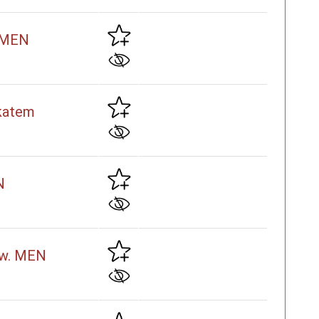
. MEN
ikatem
N
aśw. MEN