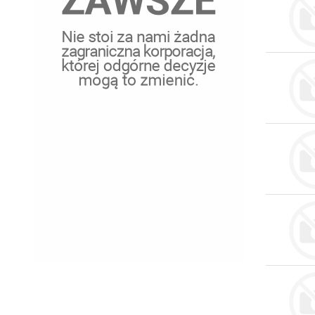
Serwis RTV, AGD, elektronika i inne
Sport, turystyka i rekreacja
Sprzątanie i oczyszczanie
Tekstylia, kosmetyka i fryzjerstwo
Ubezpieczenia
Zdrowie i medycyna
Zwierzęta, rolnictwo i środowisko
Pozostałe