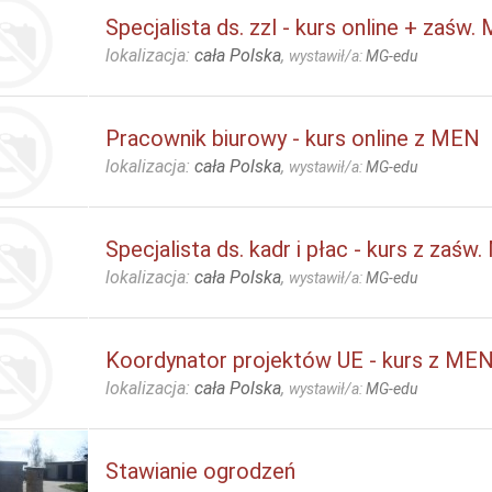
Specjalista ds. zzl - kurs online + zaśw
lokalizacja:
cała Polska
,
wystawił/a:
MG-edu
Pracownik biurowy - kurs online z MEN
lokalizacja:
cała Polska
,
wystawił/a:
MG-edu
Specjalista ds. kadr i płac - kurs z zaśw
lokalizacja:
cała Polska
,
wystawił/a:
MG-edu
Koordynator projektów UE - kurs z ME
lokalizacja:
cała Polska
,
wystawił/a:
MG-edu
Stawianie ogrodzeń