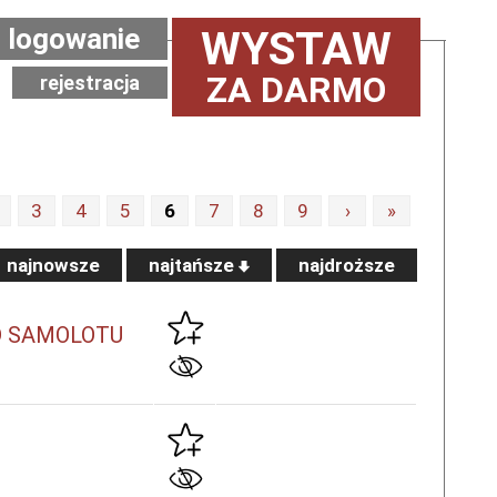
logowanie
WYSTAW
ZA DARMO
rejestracja
3
4
5
6
7
8
9
›
»
najnowsze
najtańsze
najdroższe
D SAMOLOTU