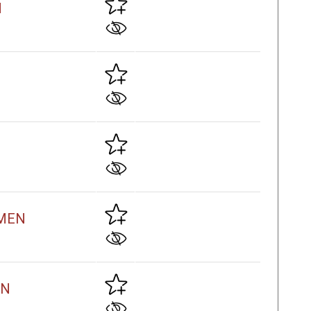
N
 MEN
EN