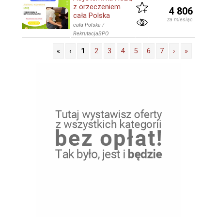
z orzeczeniem
4 806
cała Polska
za miesiąc
cała Polska
/
RekrutacjaBPO
«
‹
1
2
3
4
5
6
7
›
»