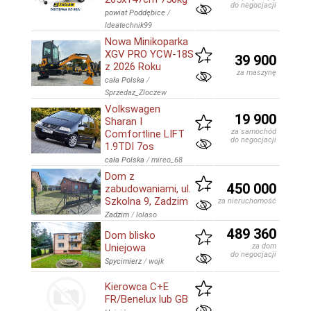
do negocjacji
powiat Poddębice
/
Ideatechnik99
Nowa Minikoparka
XGV PRO YCW-18S
39 900
z 2026 Roku
za maszynę
cała Polska
/
Sprzedaz_Zloczew
Volkswagen
19 900
Sharan I
za samochód
Comfortline LIFT
do negocjacji
1.9TDI 7os
cała Polska
/
mireo_68
Dom z
450 000
zabudowaniami, ul.
Szkolna 9, Zadzim
za nieruchomość
Zadzim
/
lolaso
489 360
Dom blisko
Uniejowa
za dom
do negocjacji
Spycimierz
/
wojk
Kierowca C+E
FR/Benelux lub GB