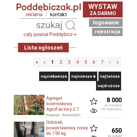
WYSTAW
ZA DARMO
reklama
/
kontakt
logowanie
Szukaj
rejestracja
Lista ogłoszeń
«
‹
1
2
3
4
5
6
7
›
»
najciekawsze
najnowsze
najtańsze
najdroższe
Agregat
8 000
ścierniskowy
za maszynę
AgroFactory 2.7
do negocjacji
Przywidz
/
Kalinka9301
Orbitrek,
powystawowy, nowy
650
do 150 kg
za sztukę