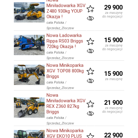
Nowa
Miniładowarka XGV
29 900
Z480 930kg YOUP
za maszynę
Okazja !
do negocjacji
cała Polska
/
Sprzedaz_Zloczew
Nowa Ładowarka
15 900
Rippa RS03 Briggs
za maszynę
720kg Okazja !
do negocjacji
cała Polska
/
Sprzedaz_Zloczew
Nowa Minikoparka
XGV TOP08 800kg
15 900
Briggs
za maszynę
cała Polska
/
Sprzedaz_Zloczew
Nowa
Miniładowarka XGV
21 900
REX Z360 827kg
za maszynę
Briggs
do negocjacji
cała Polska
/
Sprzedaz_Zloczew
Nowa Minikoparka
22 900
XGV EKO10 PLUS