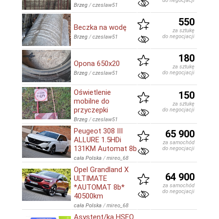
do negocjacji
Brzeg
/
czeslaw51
550
Beczka na wodę
za sztukę
do negocjacji
Brzeg
/
czeslaw51
180
Opona 650x20
za sztukę
do negocjacji
Brzeg
/
czeslaw51
Oświetlenie
150
mobilne do
za sztukę
przyczepki
do negocjacji
Brzeg
/
czeslaw51
Peugeot 308 III
65 900
ALLURE 1.5HDi
za samochód
131KM Automat 8b
do negocjacji
cała Polska
/
mireo_68
Opel Grandland X
64 900
ULTIMATE
za samochód
*AUTOMAT 8b*
do negocjacji
40500km
cała Polska
/
mireo_68
Asystent/ka HSEQ