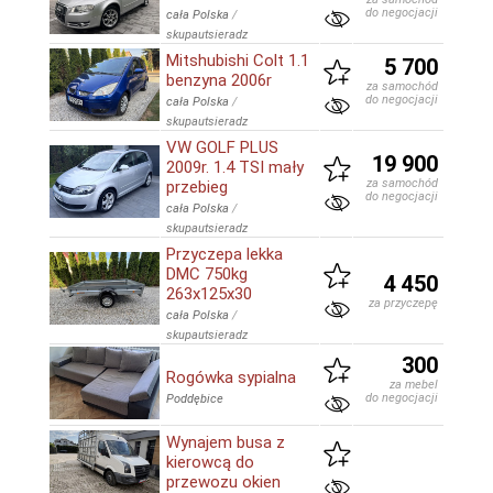
do negocjacji
cała Polska
/
skupautsieradz
Mitshubishi Colt 1.1
5 700
benzyna 2006r
za samochód
do negocjacji
cała Polska
/
skupautsieradz
VW GOLF PLUS
19 900
2009r. 1.4 TSI mały
za samochód
przebieg
do negocjacji
cała Polska
/
skupautsieradz
Przyczepa lekka
DMC 750kg
4 450
263x125x30
za przyczepę
cała Polska
/
skupautsieradz
300
Rogówka sypialna
za mebel
do negocjacji
Poddębice
Wynajem busa z
kierowcą do
przewozu okien