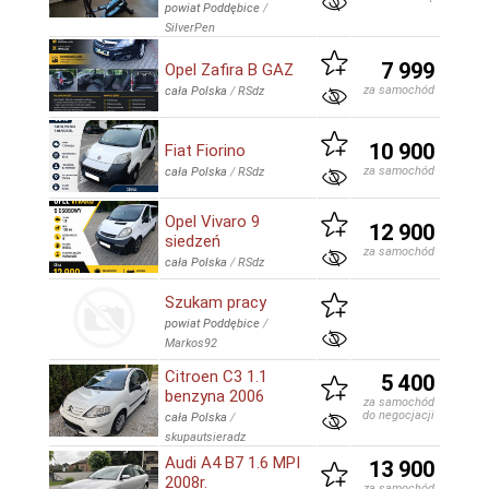
powiat Poddębice
/
SilverPen
7 999
Opel Zafira B GAZ
za samochód
cała Polska
/
RSdz
10 900
Fiat Fiorino
za samochód
cała Polska
/
RSdz
Opel Vivaro 9
12 900
siedzeń
za samochód
cała Polska
/
RSdz
Szukam pracy
powiat Poddębice
/
Markos92
Citroen C3 1.1
5 400
benzyna 2006
za samochód
do negocjacji
cała Polska
/
skupautsieradz
Audi A4 B7 1.6 MPI
13 900
2008r.
za samochód