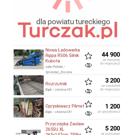
Nowa Ładowarka
44 900
Rippa RS06 Silnik
za maszynę
Kubota
do negocjacji
cała Polska
/
Sprzedaz_Zloczew
3 200
Rozrzutnik
za rozrzutnik
do negocjacji
Bąki
/
chelena181
1 200
Opryskiwacz Pilmet
za opryskiwacz
Bąki
/
chelena181
Przyczepka Zasław
5 200
265SU XL
za przyczepę
265x147cm 750kg