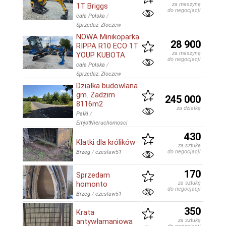
za maszynę
1T Briggs
do negocjacji
cała Polska
/
Sprzedaz_Zloczew
NOWA Minikoparka
28 900
RIPPA R10 ECO 1T
za maszynę
YOUP KUBOTA
do negocjacji
cała Polska
/
Sprzedaz_Zloczew
Działka budowlana
gm. Zadzim
245 000
8116m2
za działkę
Pałki
/
EmjotNieruchomosci
430
Klatki dla królików
za sztukę
do negocjacji
Brzeg
/
czeslaw51
170
Sprzedam
homonto
za sztukę
do negocjacji
Brzeg
/
czeslaw51
350
Krata
antywłamaniowa
za sztukę