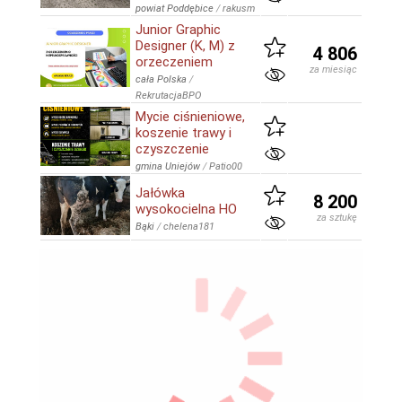
powiat Poddębice
/
rakusm
Junior Graphic
Designer (K, M) z
4 806
orzeczeniem
za miesiąc
cała Polska
/
RekrutacjaBPO
Mycie ciśnieniowe,
koszenie trawy i
czyszczenie
gmina Uniejów
/
Patio00
Jałówka
8 200
wysokocielna HO
za sztukę
Bąki
/
chelena181