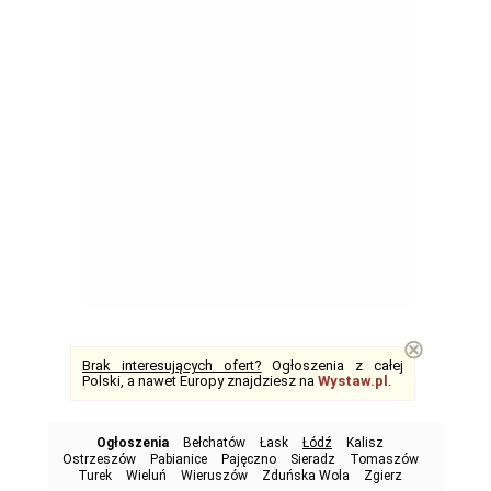
⊗
Brak interesujących ofert?
Ogłoszenia z całej
Polski, a nawet Europy znajdziesz na
Wystaw.pl
.
Ogłoszenia
Bełchatów
Łask
Łódź
Kalisz
Ostrzeszów
Pabianice
Pajęczno
Sieradz
Tomaszów
Turek
Wieluń
Wieruszów
Zduńska Wola
Zgierz