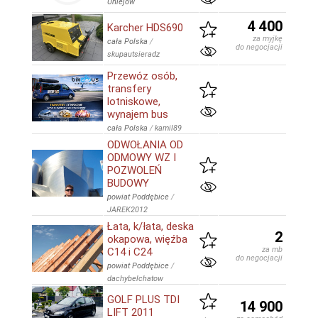
Uniejów
4 400
Karcher HDS690
za myjkę
cała Polska
/
do negocjacji
skupautsieradz
Przewóz osób,
transfery
lotniskowe,
wynajem bus
cała Polska
/
kamil89
ODWOŁANIA OD
ODMOWY WZ I
POZWOLEŃ
BUDOWY
powiat Poddębice
/
JAREK2012
Łata, k/łata, deska
2
okapowa, więźba
za mb
C14 i C24
do negocjacji
powiat Poddębice
/
dachybelchatow
GOLF PLUS TDI
14 900
LIFT 2011