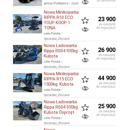
za samochód
gmina Poddębice
/
zzzzz
Nowa Minikoparka
RIPPA R10 ECO
23 900
YOUP KOOP 1
za maszynę
TONA
do negocjacji
cała Polska
/
Sprzedaz_Zloczew
Nowa Ładowarka
26 900
Rippa RS04 930kg
za maszynę
Kubota
do negocjacji
cała Polska
/
Sprzedaz_Zloczew
Nowa Minikoparka
44 900
RIPPA R15 ECO
za maszynę
1500kg. Kubota
do negocjacji
cała Polska
/
Sprzedaz_Zloczew
Nowa Ładowarka
25 900
Rippa RS04 930kg
za maszynę
Kubota Osprzęt
do negocjacji
cała Polska
/
Sprzedaz_Zloczew