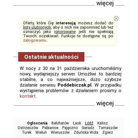
więcej
⊗
Oferty, które Cię
interesują
możesz dodać do
listy ulubionych
, aby o nich nie zapomnieć lub też
oznaczyć jako
ignorowane
jeśli nie spełniają
Twoich oczekiwań. Funkcje te dostępne są po
zalogowaniu
.
Ostatnie aktualności
W nocy z 30 na 31 października uruchomiliśmy
nowy, wydajniejszy serwer. Umożliwi to bardziej
stabilne, a co najważniejsze, dużo szybsze
działanie serwisu
Poddebiczak.pl
. W przypadku
wystąpienia problemów z działaniem prosimy o
kontakt
.
więcej
Ogłoszenia
Bełchatów
Łask
Łódź
Kalisz
Ostrzeszów
Pabianice
Pajęczno
Sieradz
Tomaszów
Turek
Wieluń
Wieruszów
Zduńska Wola
Zgierz