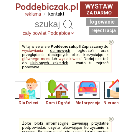
WYSTAW
ZA DARMO
reklama
/
kontakt
logowanie
Szukaj
rejestracja
⊗
Witaj w serwisie
Poddebiczak.pl
! Zapraszamy do
wystawiania
darmowych
ogłoszeń oraz
przeglądania dostępnych ofert korzystając z
głównego menu
lub
wyszukiwarki
. Dodaj nas też
do
ulubionych zakładek
- warto tu zajrzeć
ponownie.
Dla Dzieci
Dom i Ogród
Motoryzacja
Nieruchomośc
⊗
Żółte
bloki informacyjne
zawierają przydatne
podpowiedzi, często ułatwiające korzystanie z
serwisu. Po zapoznaniu się z nimi, każdy można