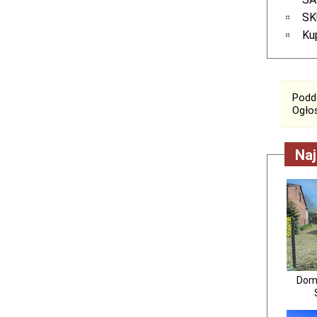
SK
Ku
Podde
Ogłos
Naj
Dom 