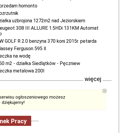
przedam homonto
ozrzutnik
ziałka uzbrojona 1272m2 nad Jeziorskiem
eugeot 308 III ALLURE 1.5HDi 131KM Automat
b
W GOLF R 2.0 benzyna 370 koni 2015r. petarda
assey Ferguson 595 ll
eczka na wodę
50 m2 - działka Siedlątków - Pęczniew
eczka metalowa 200l
więcej
⊗
serwisu ogłoszeniowego możesz
 dziękujemy!
nek Pracy