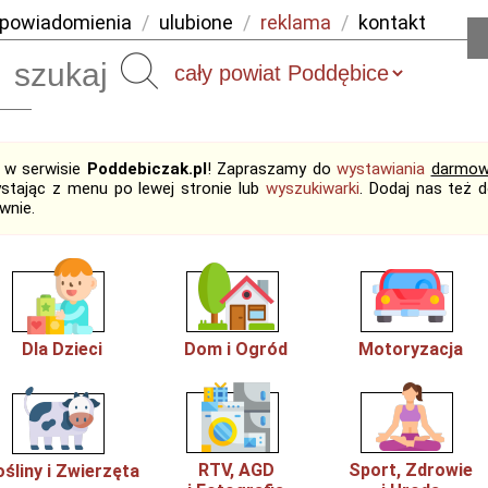
powiadomienia
/
ulubione
/
reklama
/
kontakt
Szukaj
j w serwisie
Poddebiczak.pl
! Zapraszamy do
wystawiania
darmow
ystając z menu po lewej stronie lub
wyszukiwarki
. Dodaj nas też 
wnie.
Dla Dzieci
Dom i Ogród
Motoryzacja
RTV, AGD
Sport, Zdrowie
ośliny i Zwierzęta