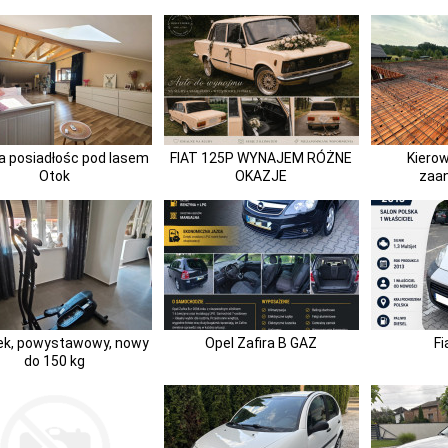
a posiadłośc pod lasem
FIAT 125P WYNAJEM RÓŻNE
Kierow
Otok
OKAZJE
zaa
rek, powystawowy, nowy
Opel Zafira B GAZ
Fi
do 150 kg