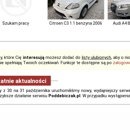
Szukam pracy
Citroen C3 1.1 benzyna 2006
Audi A4 B
y, które Cię
interesują
możesz dodać do
listy ulubionych
, aby o n
 nie spełniają Twoich oczekiwań. Funkcje te dostępne są po
zalogow
atnie aktualności
 z 30 na 31 października uruchomiliśmy nowy, wydajniejszy serwer.
zybsze działanie serwisu
Poddebiczak.pl
. W przypadku wystąpieni