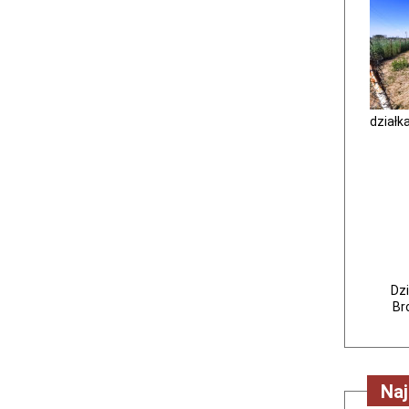
działk
Dzi
Br
Na