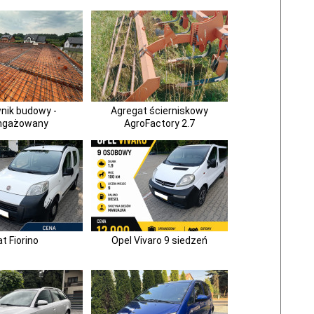
nik budowy -
Agregat ścierniskowy
ngażowany
AgroFactory 2.7
at Fiorino
Opel Vivaro 9 siedzeń