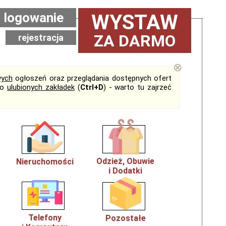
logowanie
WYSTAW
ZA DARMO
rejestracja
⊗
ych
ogłoszeń oraz przeglądania dostępnych ofert
do
ulubionych zakładek
(
Ctrl+D
) - warto tu zajrzeć
Odzież, Obuwie
Nieruchomości
i Dodatki
Telefony
Pozostałe