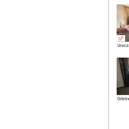
Urocz
Orbit