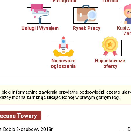
i Fotografia
i Uroda
Kupię
Usługi i Wynajem
Rynek Pracy
Zam
Najnowsze
Najciekawsze
ogłoszenia
oferty
e
bloki informacyjne
zawierają przydatne podpowiedzi, często ułatw
, każdy można
zamknąć
klikając ikonkę w prawym górnym rogu.
lecane Towary
at Doblo 3-osobowy 2018r.
D