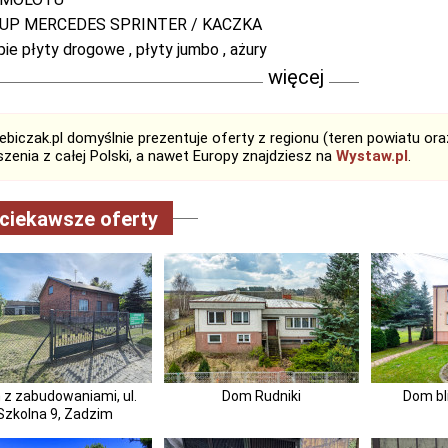
UP MERCEDES SPRINTER / KACZKA
pie płyty drogowe , płyty jumbo , ażury
więcej
biczak.pl domyślnie prezentuje oferty z regionu (teren powiatu or
zenia z całej Polski, a nawet Europy znajdziesz na
Wystaw.pl
.
ciekawsze oferty
z zabudowaniami, ul.
Dom Rudniki
Dom bl
Szkolna 9, Zadzim