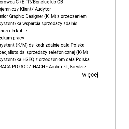
ierowca C+E FR/Benelux lub GB
ajemniczy Klient/ Audytor
unior Graphic Designer (K, M) z orzeczeniem
systent/ka wsparcia sprzedaży zdalnie
raca dla kobiet
zukam pracy
systent (K/M) ds. kadr zdalnie cała Polska
pecjalista ds. sprzedaży telefonicznej (K/M)
systent/ka HSEQ z orzeczeniem cała Polska
RACA PO GODZINACH - Architekt, Kreślarz
więcej