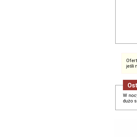
Ofert
jeśli
Ost
W nocy
dużo s