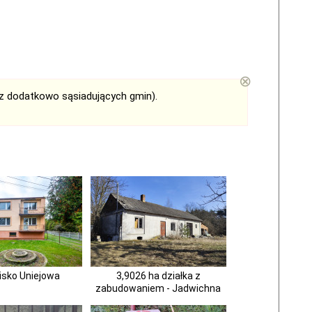
⊗
az dodatkowo sąsiadujących gmin).
isko Uniejowa
3,9026 ha działka z
zabudowaniem - Jadwichna