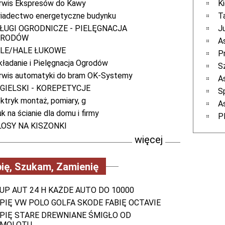
rwis Ekspresów do Kawy
K
iadectwo energetyczne budynku
T
ŁUGI OGRODNICZE - PIELĘGNACJA
J
GRODÓW
A
LE/HALE ŁUKOWE
P
kładanie i Pielęgnacja Ogrodów
S
rwis automatyki do bram OK-Systemy
A
GIELSKI - KOREPETYCJE
S
ektryk montaż, pomiary, g
A
k na ścianie dla domu i firmy
P
LOSY NA KISZONKI
więcej
ię, Szukam, Zamienię
UP AUT 24 H KAŻDE AUTO DO 10000
PIĘ VW POLO GOLFA SKODE FABIĘ OCTAVIE
PIĘ STARE DREWNIANE ŚMIGŁO OD
AMOLOTU