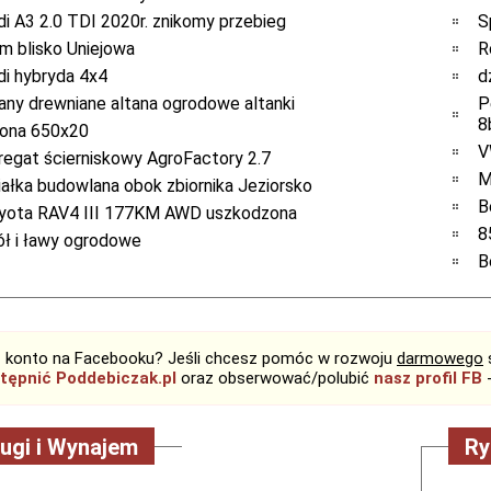
di A3 2.0 TDI 2020r. znikomy przebieg
S
m blisko Uniejowa
R
di hybryda 4x4
d
tany drewniane altana ogrodowe altanki
P
8
ona 650x20
V
regat ścierniskowy AgroFactory 2.7
M
iałka budowlana obok zbiornika Jeziorsko
B
yota RAV4 III 177KM AWD uszkodzona
8
ół i ławy ogrodowe
B
 konto na Facebooku? Jeśli chcesz pomóc w rozwoju
darmowego
tępnić Poddebiczak.pl
oraz obserwować/polubić
nasz profil FB
-
ugi i Wynajem
Ry