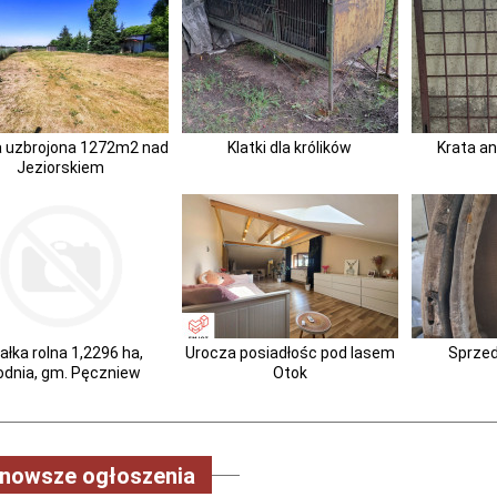
a uzbrojona 1272m2 nad
Klatki dla królików
Krata a
Jeziorskiem
ałka rolna 1,2296 ha,
Urocza posiadłośc pod lasem
Sprze
odnia, gm. Pęczniew
Otok
jnowsze ogłoszenia