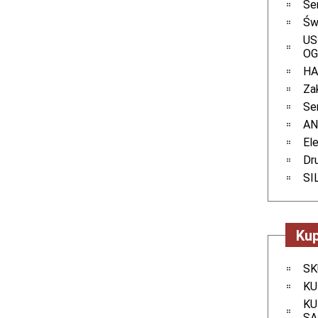
Se
Św
US
O
HA
Za
Se
AN
El
Dru
SI
Kup
SK
KU
KU
S