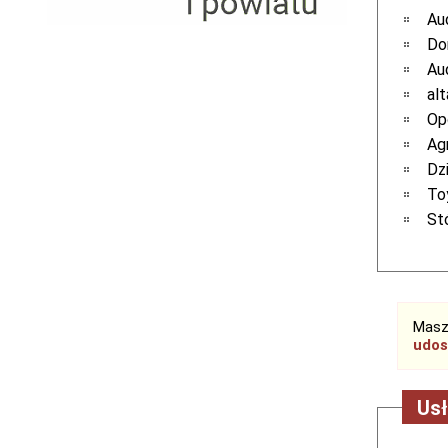
Serwis RTV, AGD, elektronika i inne
Au
Sport, turystyka i rekreacja
Do
Sprzątanie i oczyszczanie
Au
Tekstylia, kosmetyka i fryzjerstwo
al
Ubezpieczenia
Op
Zdrowie i medycyna
Ag
Zwierzęta, rolnictwo i środowisko
Dz
Pozostałe
To
St
Masz
udos
Usł