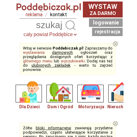
WYSTAW
ZA DARMO
reklama
/
kontakt
logowanie
Szukaj
rejestracja
⊗
Witaj w serwisie
Poddebiczak.pl
! Zapraszamy do
wystawiania
darmowych
ogłoszeń oraz
przeglądania dostępnych ofert korzystając z
głównego menu
lub
wyszukiwarki
. Dodaj nas też
do
ulubionych zakładek
- warto tu zajrzeć
ponownie.
Dla Dzieci
Dom i Ogród
Motoryzacja
Nieruchomośc
⊗
Żółte
bloki informacyjne
zawierają przydatne
podpowiedzi, często ułatwiające korzystanie z
serwisu. Po zapoznaniu się z nimi, każdy można