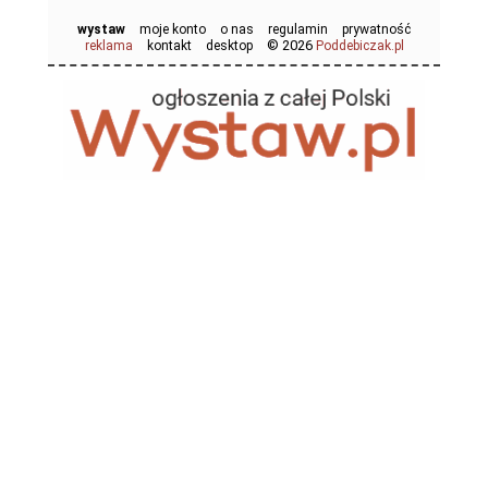
wystaw
moje konto
o nas
regulamin
prywatność
© 2026
reklama
kontakt
desktop
Poddebiczak.pl