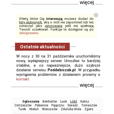
więcej
⊗
Oferty, które Cię
interesują
możesz dodać do
listy ulubionych
, aby o nich nie zapomnieć lub też
oznaczyć jako
ignorowane
jeśli nie spełniają
Twoich oczekiwań. Funkcje te dostępne są po
zalogowaniu
.
Ostatnie aktualności
W nocy z 30 na 31 października uruchomiliśmy
nowy, wydajniejszy serwer. Umożliwi to bardziej
stabilne, a co najważniejsze, dużo szybsze
działanie serwisu
Poddebiczak.pl
. W przypadku
wystąpienia problemów z działaniem prosimy o
kontakt
.
więcej
Ogłoszenia
Bełchatów
Łask
Łódź
Kalisz
Ostrzeszów
Pabianice
Pajęczno
Sieradz
Tomaszów
Turek
Wieluń
Wieruszów
Zduńska Wola
Zgierz