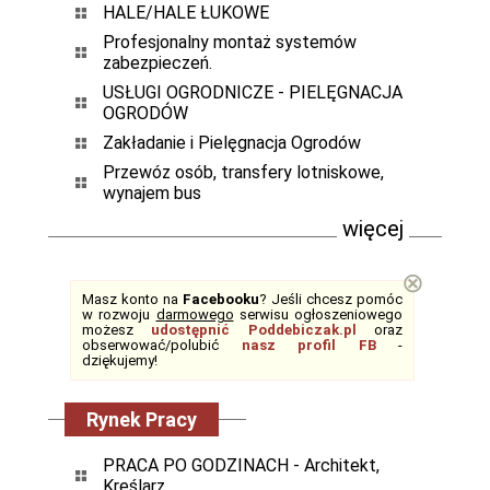
HALE/HALE ŁUKOWE
Profesjonalny montaż systemów
zabezpieczeń.
USŁUGI OGRODNICZE - PIELĘGNACJA
OGRODÓW
Zakładanie i Pielęgnacja Ogrodów
Przewóz osób, transfery lotniskowe,
wynajem bus
więcej
⊗
Masz konto na
Facebooku
? Jeśli chcesz pomóc
w rozwoju
darmowego
serwisu ogłoszeniowego
możesz
udostępnić Poddebiczak.pl
oraz
obserwować/polubić
nasz profil FB
-
dziękujemy!
Rynek Pracy
PRACA PO GODZINACH - Architekt,
Kreślarz