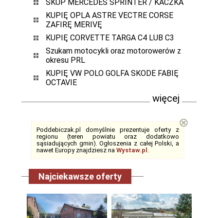
SKUP MERCEDES SPRINTER / KACZKA
KUPIĘ OPLA ASTRE VECTRE CORSE
ZAFIRĘ MERIVĘ
KUPIĘ CORVETTE TARGA C4 LUB C3
Szukam motocykli oraz motorowerów z
okresu PRL
KUPIĘ VW POLO GOLFA SKODE FABIĘ
OCTAVIE
więcej
⊗
Poddebiczak.pl domyślnie prezentuje oferty z
regionu (teren powiatu oraz dodatkowo
sąsiadujących gmin). Ogłoszenia z całej Polski, a
nawet Europy znajdziesz na
Wystaw.pl
.
Najciekawsze oferty