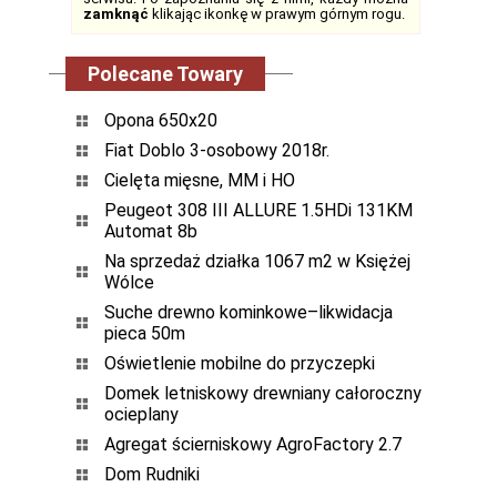
zamknąć
klikając ikonkę w prawym górnym rogu.
Polecane Towary
Opona 650x20
Fiat Doblo 3-osobowy 2018r.
Cielęta mięsne, MM i HO
Peugeot 308 III ALLURE 1.5HDi 131KM
Automat 8b
Na sprzedaż działka 1067 m2 w Księżej
Wólce
Suche drewno kominkowe–likwidacja
pieca 50m
Oświetlenie mobilne do przyczepki
Domek letniskowy drewniany całoroczny
ocieplany
Agregat ścierniskowy AgroFactory 2.7
Dom Rudniki