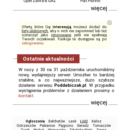
Opel Zafira B GAZ
Fiat Fiorino
więcej
⊗
Oferty, które Cię
interesują
możesz dodać do
listy ulubionych
, aby o nich nie zapomnieć lub też
oznaczyć jako
ignorowane
jeśli nie spełniają
Twoich oczekiwań. Funkcje te dostępne są po
zalogowaniu
.
Ostatnie aktualności
W nocy z 30 na 31 października uruchomiliśmy
nowy, wydajniejszy serwer. Umożliwi to bardziej
stabilne, a co najważniejsze, dużo szybsze
działanie serwisu
Poddebiczak.pl
. W przypadku
wystąpienia problemów z działaniem prosimy o
kontakt
.
więcej
Ogłoszenia
Bełchatów
Łask
Łódź
Kalisz
Ostrzeszów
Pabianice
Pajęczno
Sieradz
Tomaszów