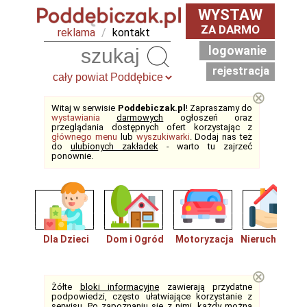
WYSTAW
ZA DARMO
reklama
/
kontakt
logowanie
Szukaj
rejestracja
⊗
Witaj w serwisie
Poddebiczak.pl
! Zapraszamy do
wystawiania
darmowych
ogłoszeń oraz
przeglądania dostępnych ofert korzystając z
głównego menu
lub
wyszukiwarki
. Dodaj nas też
do
ulubionych zakładek
- warto tu zajrzeć
ponownie.
Dla Dzieci
Dom i Ogród
Motoryzacja
Nieruchomośc
⊗
Żółte
bloki informacyjne
zawierają przydatne
podpowiedzi, często ułatwiające korzystanie z
serwisu. Po zapoznaniu się z nimi, każdy można