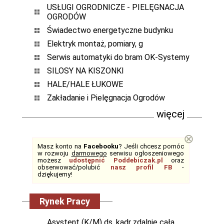
USŁUGI OGRODNICZE - PIELĘGNACJA
OGRODÓW
Świadectwo energetyczne budynku
Elektryk montaż, pomiary, g
Serwis automatyki do bram OK-Systemy
SILOSY NA KISZONKI
HALE/HALE ŁUKOWE
Zakładanie i Pielęgnacja Ogrodów
więcej
⊗
Masz konto na
Facebooku
? Jeśli chcesz pomóc
w rozwoju
darmowego
serwisu ogłoszeniowego
możesz
udostępnić Poddebiczak.pl
oraz
obserwować/polubić
nasz profil FB
-
dziękujemy!
Rynek Pracy
Asystent (K/M) ds. kadr zdalnie cała