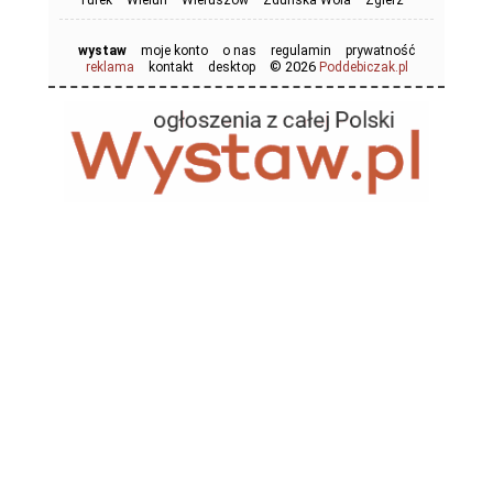
Turek
Wieluń
Wieruszów
Zduńska Wola
Zgierz
wystaw
moje konto
o nas
regulamin
prywatność
© 2026
reklama
kontakt
desktop
Poddebiczak.pl